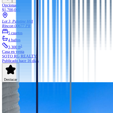
Opcionada
$1,700,000
Lot 3, Palatine Hill
Rincon
00677
PR
5
cuartos
4
baños
2
3,300
ft
Casa
en venta
SOTO RG REALTY
Publicado hace 16 días
Destacar