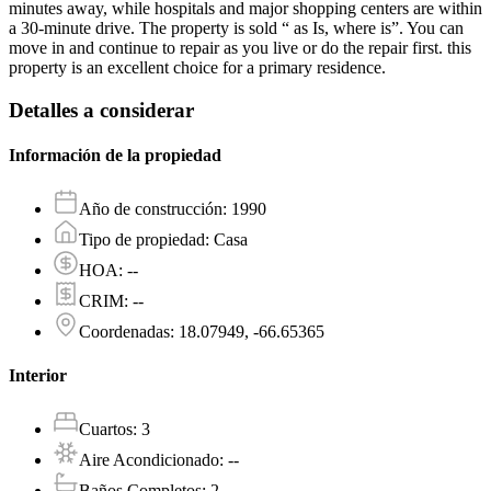
minutes away, while hospitals and major shopping centers are within
a 30-minute drive. The property is sold “ as Is, where is”. You can
move in and continue to repair as you live or do the repair first. this
property is an excellent choice for a primary residence.
Detalles a considerar
Información de la propiedad
Año de construcción
:
1990
Tipo de propiedad
:
Casa
HOA
:
--
CRIM
:
--
Coordenadas
:
18.07949, -66.65365
Interior
Cuartos
:
3
Aire Acondicionado
:
--
Baños Completos
:
2