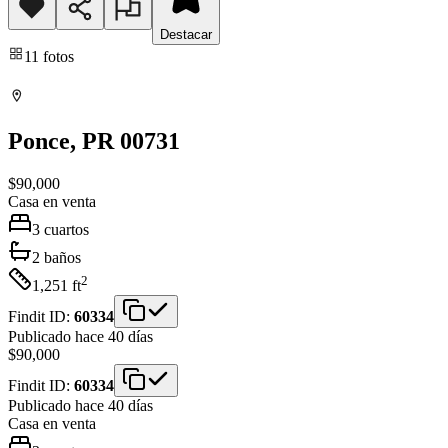
Destacar
11
fotos
Ponce
, PR
00731
$90,000
Casa
en venta
3
cuartos
2
baños
2
1,251
ft
Findit ID:
60334
Publicado hace 40 días
$90,000
Findit ID:
60334
Publicado hace 40 días
Casa
en venta