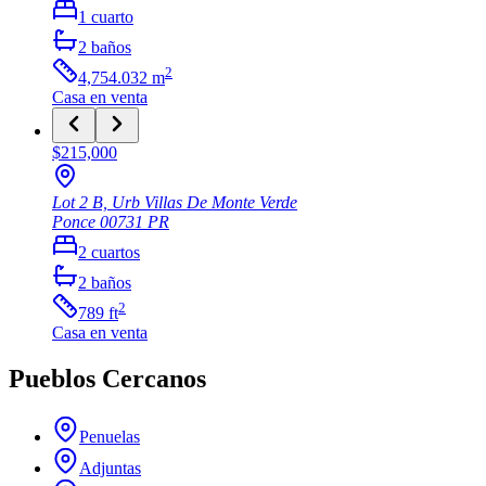
1
cuarto
2
baños
2
4,754.032
m
Casa
en venta
$215,000
Lot 2 B, Urb Villas De Monte Verde
Ponce
00731
PR
2
cuartos
2
baños
2
789
ft
Casa
en venta
Pueblos Cercanos
Penuelas
Adjuntas