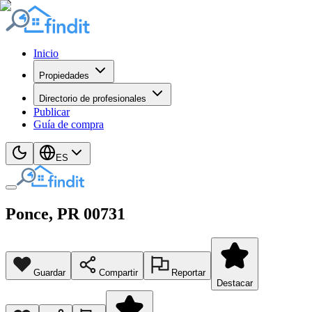
Inicio
Propiedades
Directorio de profesionales
Publicar
Guía de compra
ES
Ponce
, PR
00731
Guardar
Compartir
Reportar
Destacar