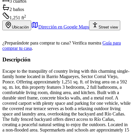
3
cuartos
2
baños
2
1,251
ft
Dirección en Google Maps
Ubicación
Street view
¿Preparándote para comprar tu casa?
Verifica nuestra
Guía para
comprar tu casa
.
Descripción
Escape to the tranquility of country living with this charming single-
family home located in Barrio Magueyes, Sector Corral Viejo,
Ponce. Offering approximately 1,251 sq. ft. of living area on a 592
sq. m. lot, this property features 3 bedrooms, 2 full bathrooms, a
comfortable living room, dining area, and kitchen. Built with a
durable steel frame, concrete blocks walls, and a metal roof. A
covered carport with plenty space and parking for one vehicle, while
the covered rear terrace serves as both a relaxing outdoor living
space and laundry area, overlooking the backyard and Río Cañas.
The fully fenced backyard offers direct access to Río Cañas,
creating a peaceful natural setting to enjoy the outdoors. Located in
a non-flooded area. Supermarkets and schools are approximately 15