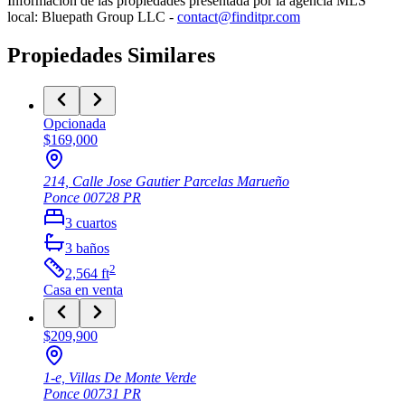
Información de las propiedades presentada por la agencia MLS
local: Bluepath Group LLC -
contact@finditpr.com
Propiedades Similares
Opcionada
$169,000
214, Calle Jose Gautier Parcelas Marueño
Ponce
00728
PR
3
cuartos
3
baños
2
2,564
ft
Casa
en venta
$209,900
1-e, Villas De Monte Verde
Ponce
00731
PR