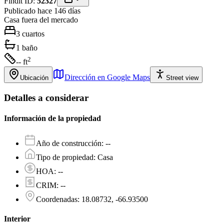
Findit ID:
52327
Publicado hace 146 días
Casa
fuera del mercado
3
cuartos
1
baño
2
-- ft
Dirección en Google Maps
Ubicación
Street view
Detalles a considerar
Información de la propiedad
Año de construcción
:
--
Tipo de propiedad
:
Casa
HOA
:
--
CRIM
:
--
Coordenadas
:
18.08732, -66.93500
Interior