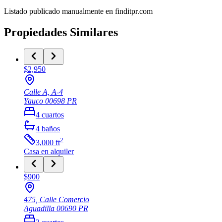
Listado publicado manualmente en finditpr.com
Propiedades Similares
$2,950
Calle A, A-4
Yauco
00698
PR
4
cuartos
4
baños
2
3,000
ft
Casa
en alquiler
$900
475, Calle Comercio
Aguadilla
00690
PR