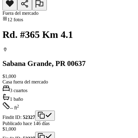
Fuera del mercado
12
fotos
Rd. #365 Km 4.1
Sabana Grande
, PR
00637
$1,000
Casa
fuera del mercado
3
cuartos
1
baño
2
-- ft
Findit ID:
52327
Publicado hace 146 días
$1,000