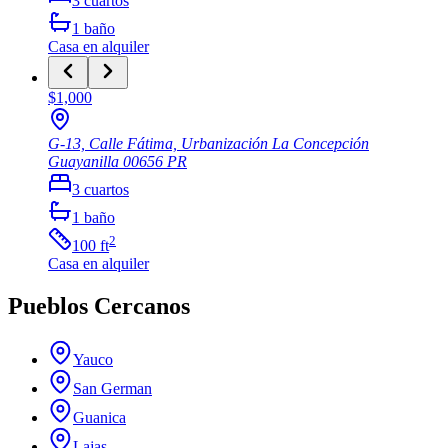
3
cuartos
1
baño
Casa
en alquiler
$1,000
G-13, Calle Fátima, Urbanización La Concepción
Guayanilla
00656
PR
3
cuartos
1
baño
2
100
ft
Casa
en alquiler
Pueblos Cercanos
Yauco
San German
Guanica
Lajas