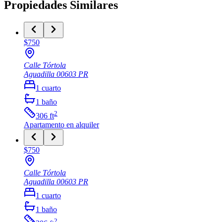
Propiedades Similares
$750
Calle Tórtola
Aguadilla
00603
PR
1
cuarto
1
baño
2
306
ft
Apartamento
en alquiler
$750
Calle Tórtola
Aguadilla
00603
PR
1
cuarto
1
baño
2