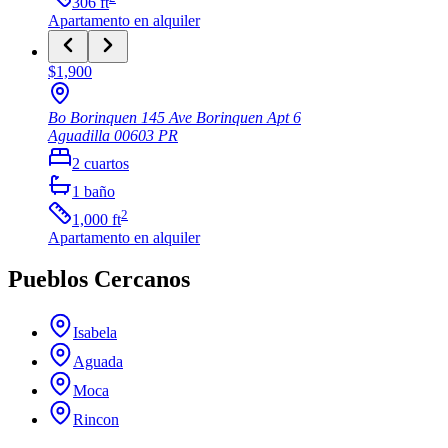
306
ft
Apartamento
en alquiler
$1,900
Bo Borinquen 145 Ave Borinquen Apt 6
Aguadilla
00603
PR
2
cuartos
1
baño
2
1,000
ft
Apartamento
en alquiler
Pueblos Cercanos
Isabela
Aguada
Moca
Rincon