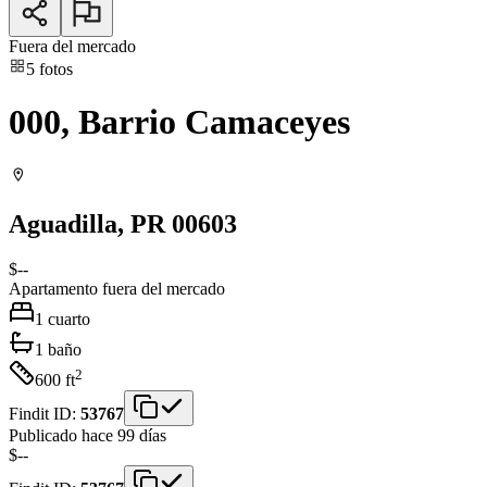
Fuera del mercado
5
fotos
000, Barrio Camaceyes
Aguadilla
, PR
00603
$--
Apartamento
fuera del mercado
1
cuarto
1
baño
2
600
ft
Findit ID:
53767
Publicado hace 99 días
$--