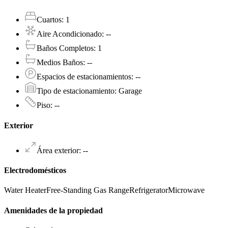
Cuartos
:
1
Aire Acondicionado
:
--
Baños Completos
:
1
Medios Baños
:
--
Espacios de estacionamientos
:
--
Tipo de estacionamiento
:
Garage
Piso
:
--
Exterior
Área exterior
:
--
Electrodomésticos
Water Heater
Free-Standing Gas Range
Refrigerator
Microwave
Amenidades de la propiedad