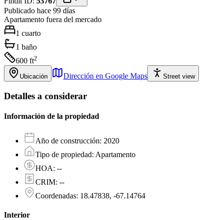
Findit ID:
53767
Publicado hace 99 días
Apartamento
fuera del mercado
1
cuarto
1
baño
2
600
ft
Dirección en Google Maps
Ubicación
Street view
Detalles a considerar
Información de la propiedad
Año de construcción
:
2020
Tipo de propiedad
:
Apartamento
HOA
:
--
CRIM
:
--
Coordenadas
:
18.47838, -67.14764
Interior