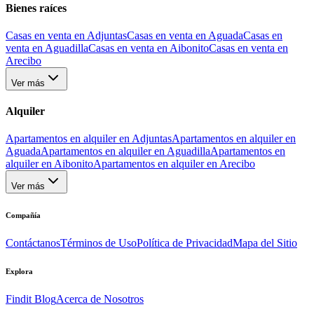
Bienes raíces
Casas en venta en Adjuntas
Casas en venta en Aguada
Casas en
venta en Aguadilla
Casas en venta en Aibonito
Casas en venta en
Arecibo
Ver más
Alquiler
Apartamentos en alquiler en Adjuntas
Apartamentos en alquiler en
Aguada
Apartamentos en alquiler en Aguadilla
Apartamentos en
alquiler en Aibonito
Apartamentos en alquiler en Arecibo
Ver más
Compañía
Contáctanos
Términos de Uso
Política de Privacidad
Mapa del Sitio
Explora
Findit Blog
Acerca de Nosotros