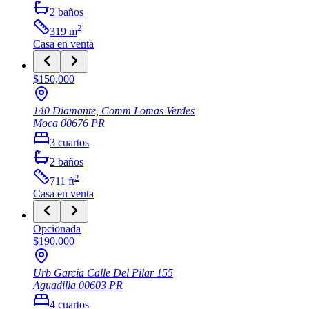
2
baños
2
319
m
Casa
en venta
$150,000
140 Diamante, Comm Lomas Verdes
Moca
00676
PR
3
cuartos
2
baños
2
711
ft
Casa
en venta
Opcionada
$190,000
Urb Garcia Calle Del Pilar 155
Aguadilla
00603
PR
4
cuartos