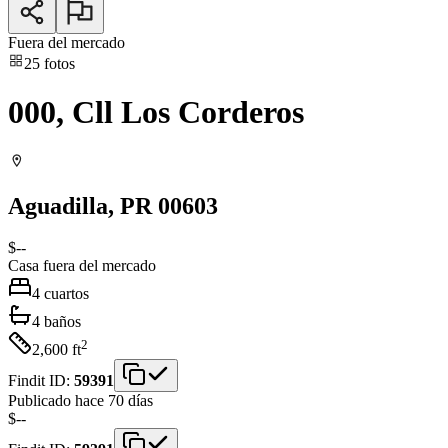
Fuera del mercado
25
fotos
000, Cll Los Corderos
Aguadilla
, PR
00603
$--
Casa
fuera del mercado
4
cuartos
4
baños
2
2,600
ft
Findit ID:
59391
Publicado hace 70 días
$--