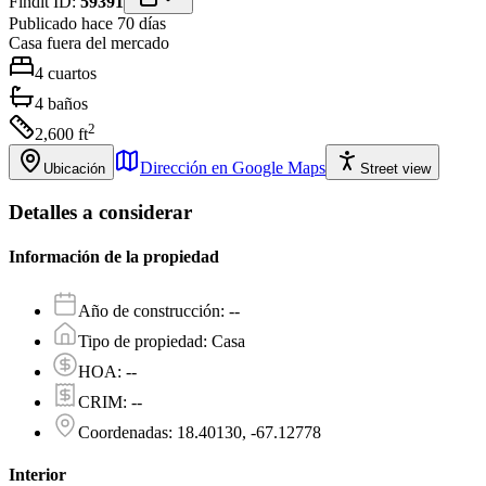
Findit ID:
59391
Publicado hace 70 días
Casa
fuera del mercado
4
cuartos
4
baños
2
2,600
ft
Dirección en Google Maps
Ubicación
Street view
Detalles a considerar
Información de la propiedad
Año de construcción
:
--
Tipo de propiedad
:
Casa
HOA
:
--
CRIM
:
--
Coordenadas
:
18.40130, -67.12778
Interior