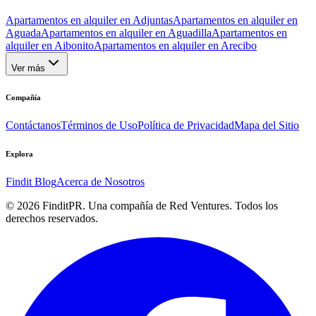
Apartamentos en alquiler en Adjuntas
Apartamentos en alquiler en
Aguada
Apartamentos en alquiler en Aguadilla
Apartamentos en
alquiler en Aibonito
Apartamentos en alquiler en Arecibo
Ver más
Compañía
Contáctanos
Términos de Uso
Política de Privacidad
Mapa del Sitio
Explora
Findit Blog
Acerca de Nosotros
©
2026
FinditPR. Una compañía de Red Ventures. Todos los
derechos reservados.