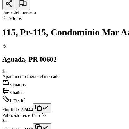
Fuera del mercado
19
fotos
115, Pr-115, Condominio Mar A
Aguada
, PR
00602
$--
Apartamento
fuera del mercado
3
cuartos
3
baños
2
1,753
ft
Findit ID:
52444
Publicado hace 141 días
$--