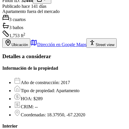
Findit ID:
52444
Publicado hace 141 días
Apartamento
fuera del mercado
3
cuartos
3
baños
2
1,753
ft
Dirección en Google Maps
Ubicación
Street view
Detalles a considerar
Información de la propiedad
Año de construcción
:
2017
Tipo de propiedad
:
Apartamento
HOA
:
$289
CRIM
:
--
Coordenadas
:
18.37950, -67.22020
Interior