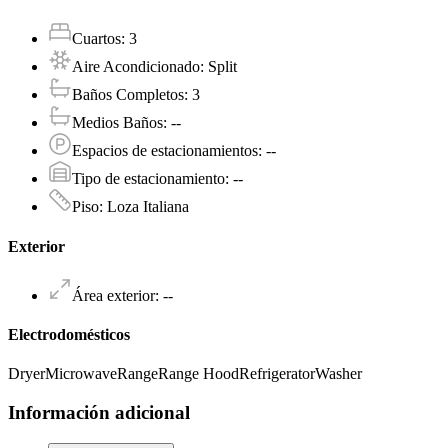
Cuartos
:
3
Aire Acondicionado
:
Split
Baños Completos
:
3
Medios Baños
:
--
Espacios de estacionamientos
:
--
Tipo de estacionamiento
:
--
Piso
:
Loza Italiana
Exterior
Área exterior
:
--
Electrodomésticos
Dryer
Microwave
Range
Range Hood
Refrigerator
Washer
Información adicional