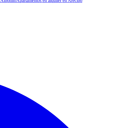
 Aibonito
Apartamentos en alquiler en Arecibo