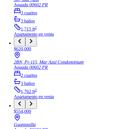
Aguada
00602
PR
3
cuartos
3
baños
2
1,715
ft
Apartamento
en venta
$620,000
2BN, Pr-115, Mar Azul Condominium
Aguada
00602
PR
2
cuartos
3
baños
2
1,762
ft
Apartamento
en venta
$554,000
Guaniquilla