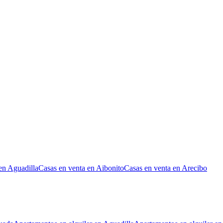
en Aguadilla
Casas en venta en Aibonito
Casas en venta en Arecibo