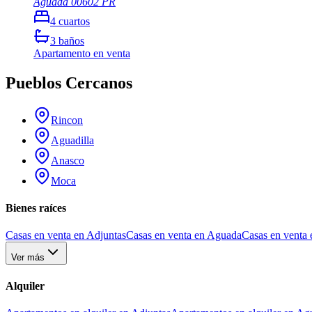
Aguada
00602
PR
4
cuartos
3
baños
Apartamento
en venta
Pueblos Cercanos
Rincon
Aguadilla
Anasco
Moca
Bienes raíces
Casas en venta en Adjuntas
Casas en venta en Aguada
Casas en venta 
Ver más
Alquiler