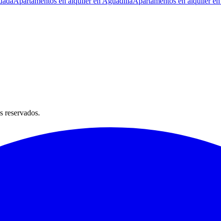
uada
Apartamentos en alquiler en Aguadilla
Apartamentos en alquiler en
s reservados.