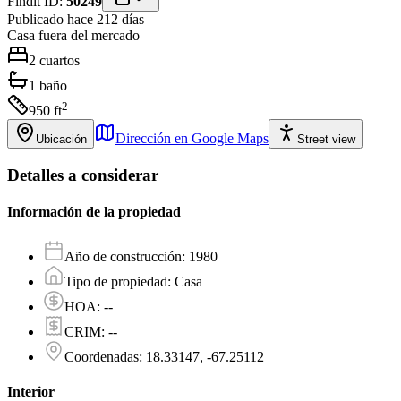
Findit ID:
50249
Publicado hace 212 días
Casa
fuera del mercado
2
cuartos
1
baño
2
950
ft
Dirección en Google Maps
Ubicación
Street view
Detalles a considerar
Información de la propiedad
Año de construcción
:
1980
Tipo de propiedad
:
Casa
HOA
:
--
CRIM
:
--
Coordenadas
:
18.33147, -67.25112
Interior