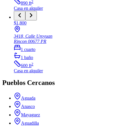
2
890
ft
Casa
en alquiler
$1,800
3418, Calle Uroyuan
Rincon
00677
PR
1
cuarto
1
baño
2
600
ft
Casa
en alquiler
Pueblos Cercanos
Aguada
Anasco
Mayaguez
Aguadilla