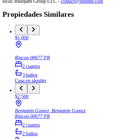
local: Bluepath Group LLC -
contact@finditpr.com
Propiedades Similares
$1,000
Rincon
00677
PR
2
cuartos
3
baños
Casa
en alquiler
$2,500
Benjamin Gomez, Benjamin Gomez
Rincon
00677
PR
2
cuartos
2
baños