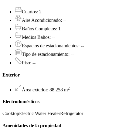
Cuartos
:
2
Aire Acondicionado
:
--
Baños Completos
:
1
Medios Baños
:
--
Espacios de estacionamientos
:
--
Tipo de estacionamiento
:
--
Piso
:
--
Exterior
2
Área exterior
:
88.258
m
Electrodomésticos
Cooktop
Electric Water Heater
Refrigerator
Amenidades de la propiedad