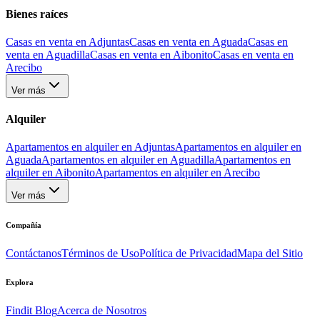
Bienes raíces
Casas en venta en Adjuntas
Casas en venta en Aguada
Casas en
venta en Aguadilla
Casas en venta en Aibonito
Casas en venta en
Arecibo
Ver más
Alquiler
Apartamentos en alquiler en Adjuntas
Apartamentos en alquiler en
Aguada
Apartamentos en alquiler en Aguadilla
Apartamentos en
alquiler en Aibonito
Apartamentos en alquiler en Arecibo
Ver más
Compañía
Contáctanos
Términos de Uso
Política de Privacidad
Mapa del Sitio
Explora
Findit Blog
Acerca de Nosotros