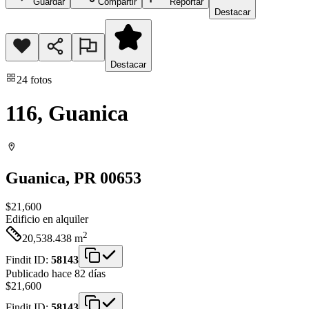
Guardar
Compartir
Reportar
Destacar
Destacar
24
fotos
116, Guanica
Guanica
, PR
00653
$21,600
Edificio
en alquiler
2
20,538.438
m
Findit ID:
58143
Publicado hace 82 días
$21,600
Findit ID:
58143