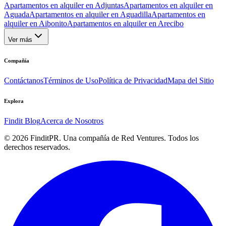
Apartamentos en alquiler en Adjuntas
Apartamentos en alquiler en
Aguada
Apartamentos en alquiler en Aguadilla
Apartamentos en
alquiler en Aibonito
Apartamentos en alquiler en Arecibo
Ver más
Compañía
Contáctanos
Términos de Uso
Política de Privacidad
Mapa del Sitio
Explora
Findit Blog
Acerca de Nosotros
©
2026
FinditPR. Una compañía de Red Ventures. Todos los
derechos reservados.