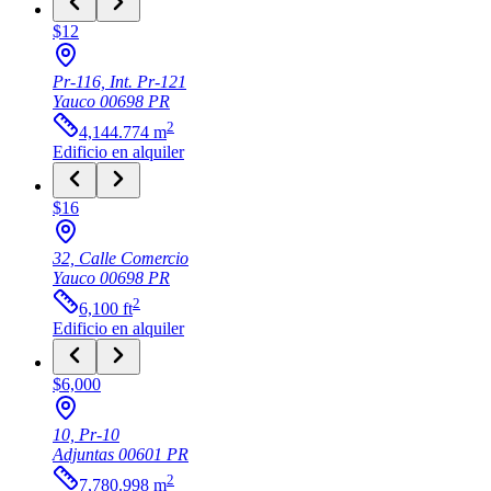
$12
Pr-116, Int. Pr-121
Yauco
00698
PR
2
4,144.774
m
Edificio
en alquiler
$16
32, Calle Comercio
Yauco
00698
PR
2
6,100
ft
Edificio
en alquiler
$6,000
10, Pr-10
Adjuntas
00601
PR
2
7,780.998
m