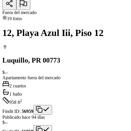
Fuera del mercado
19
fotos
12, Playa Azul Iii, Piso 12
Luquillo
, PR
00773
$--
Apartamento
fuera del mercado
2
cuartos
1
baño
2
958
ft
Findit ID:
56959
Publicado hace 94 días
$--