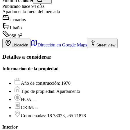
Findit ID:
56959
Publicado hace 94 días
Apartamento
fuera del mercado
2
cuartos
1
baño
2
958
ft
Dirección en Google Maps
Ubicación
Street view
Detalles a considerar
Información de la propiedad
Año de construcción
:
1970
Tipo de propiedad
:
Apartamento
HOA
:
--
CRIM
:
--
Coordenadas
:
18.38023, -65.71878
Interior