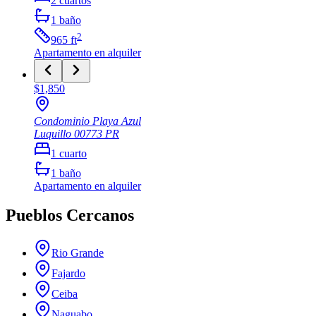
2
cuartos
1
baño
2
965
ft
Apartamento
en alquiler
$1,850
Condominio Playa Azul
Luquillo
00773
PR
1
cuarto
1
baño
Apartamento
en alquiler
Pueblos Cercanos
Rio Grande
Fajardo
Ceiba
Naguabo