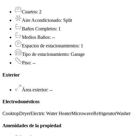
Cuartos
:
2
Aire Acondicionado
:
Split
Baños Completos
:
1
Medios Baños
:
--
Espacios de estacionamientos
:
1
Tipo de estacionamiento
:
Garage
Piso
:
--
Exterior
Área exterior
:
--
Electrodomésticos
Cooktop
Dryer
Electric Water Heater
Microwave
Refrigerator
Washer
Amenidades de la propiedad