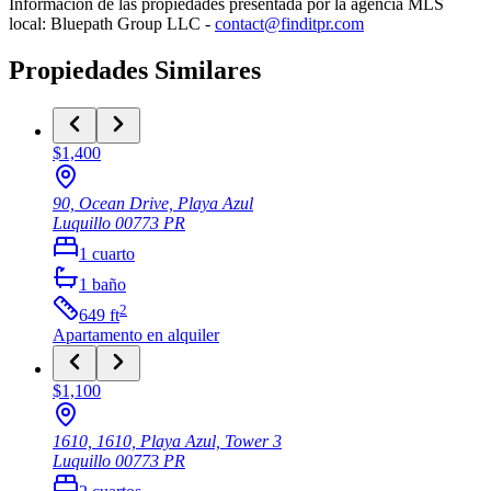
Información de las propiedades presentada por la agencia MLS
local: Bluepath Group LLC -
contact@finditpr.com
Propiedades Similares
$1,400
90, Ocean Drive, Playa Azul
Luquillo
00773
PR
1
cuarto
1
baño
2
649
ft
Apartamento
en alquiler
$1,100
1610, 1610, Playa Azul, Tower 3
Luquillo
00773
PR