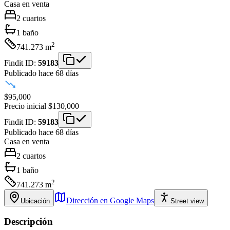
Casa
en venta
2
cuartos
1
baño
2
741.273
m
Findit ID:
59183
Publicado hace 68 días
$95,000
Precio inicial
$130,000
Findit ID:
59183
Publicado hace 68 días
Casa
en venta
2
cuartos
1
baño
2
741.273
m
Dirección en Google Maps
Ubicación
Street view
Descripción