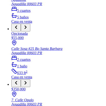
Aguadilla
00603
PR
5
cuartos
5
baños
Casa
en venta
Opcionada
$55,000
Calle Sosa #25 Bo Santa Barbara
Aguadilla
00603
PR
2
cuartos
1
baño
2
633
ft
Casa
en venta
$350,000
7, Calle Opalo
Aguadilla
00603
PR