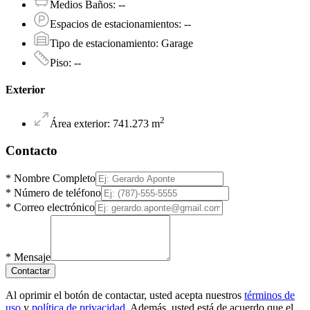
Medios Baños
:
--
Espacios de estacionamientos
:
--
Tipo de estacionamiento
:
Garage
Piso
:
--
Exterior
2
Área exterior
:
741.273
m
Contacto
*
Nombre Completo
*
Número de teléfono
*
Correo electrónico
*
Mensaje
Contactar
Al oprimir el botón de contactar, usted acepta nuestros
términos de
uso
y
política de privacidad
. Además, usted está de acuerdo que el