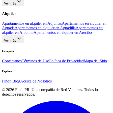
Ver más
Alquiler
Apartamentos en alquiler en Adjuntas
Apartamentos en alquiler en
Aguada
Apartamentos en alquiler en Aguadilla
Apartamentos en
alquiler en Aibonito
Apartamentos en alquiler en Arecibo
Ver más
Compañía
Contáctanos
Términos de Uso
Política de Privacidad
Mapa del Sitio
Explora
Findit Blog
Acerca de Nosotros
©
2026
FinditPR. Una compañía de Red Ventures. Todos los
derechos reservados.