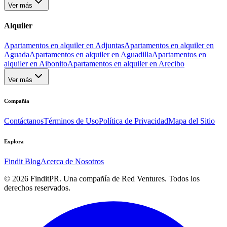
Ver más
Alquiler
Apartamentos en alquiler en Adjuntas
Apartamentos en alquiler en
Aguada
Apartamentos en alquiler en Aguadilla
Apartamentos en
alquiler en Aibonito
Apartamentos en alquiler en Arecibo
Ver más
Compañía
Contáctanos
Términos de Uso
Política de Privacidad
Mapa del Sitio
Explora
Findit Blog
Acerca de Nosotros
©
2026
FinditPR. Una compañía de Red Ventures. Todos los
derechos reservados.