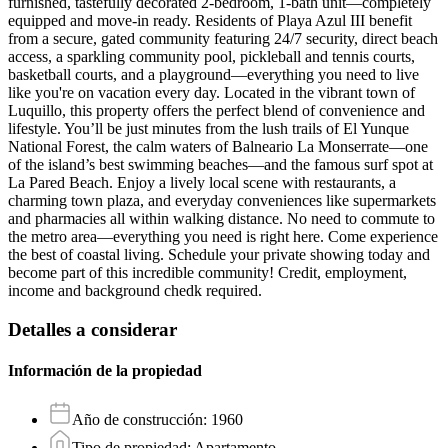
furnished, tastefully decorated 2-bedroom, 1-bath unit—completely
equipped and move-in ready. Residents of Playa Azul III benefit
from a secure, gated community featuring 24/7 security, direct beach
access, a sparkling community pool, pickleball and tennis courts,
basketball courts, and a playground—everything you need to live
like you're on vacation every day. Located in the vibrant town of
Luquillo, this property offers the perfect blend of convenience and
lifestyle. You’ll be just minutes from the lush trails of El Yunque
National Forest, the calm waters of Balneario La Monserrate—one
of the island’s best swimming beaches—and the famous surf spot at
La Pared Beach. Enjoy a lively local scene with restaurants, a
charming town plaza, and everyday conveniences like supermarkets
and pharmacies all within walking distance. No need to commute to
the metro area—everything you need is right here. Come experience
the best of coastal living. Schedule your private showing today and
become part of this incredible community! Credit, employment,
income and background chedk required.
Detalles a considerar
Información de la propiedad
Año de construcción
:
1960
Tipo de propiedad
:
Apartamento