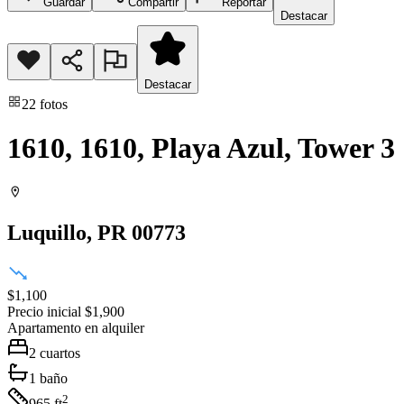
Guardar
Compartir
Reportar
Destacar
Destacar
22
fotos
1610, 1610, Playa Azul, Tower 3
Luquillo
, PR
00773
$1,100
Precio inicial
$1,900
Apartamento
en alquiler
2
cuartos
1
baño
2
965
ft