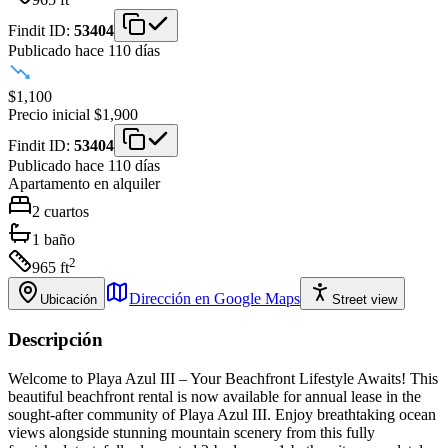
Findit ID:
53404
Publicado hace 110 días
$1,100
Precio inicial
$1,900
Findit ID:
53404
Publicado hace 110 días
Apartamento
en alquiler
2
cuartos
1
baño
2
965
ft
Dirección en Google Maps
Ubicación
Street view
Descripción
Welcome to Playa Azul III – Your Beachfront Lifestyle Awaits! This
beautiful beachfront rental is now available for annual lease in the
sought-after community of Playa Azul III. Enjoy breathtaking ocean
views alongside stunning mountain scenery from this fully