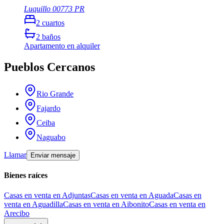
Luquillo
00773
PR
2
cuartos
2
baños
Apartamento
en alquiler
Pueblos Cercanos
Rio Grande
Fajardo
Ceiba
Naguabo
Llamar
Enviar mensaje
Bienes raíces
Casas en venta en Adjuntas
Casas en venta en Aguada
Casas en
venta en Aguadilla
Casas en venta en Aibonito
Casas en venta en
Arecibo