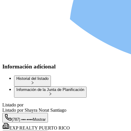
Información adicional
Historial del listado
Información de la Junta de Planificación
Listado por
Listado por
Shayra Norat Santiago
(787) •••-••••
Mostrar
EXP REALTY PUERTO RICO