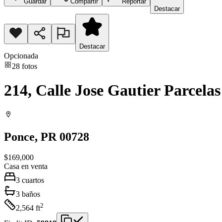
Guardar
Compartir
Reportar
Destacar
Destacar
Opcionada
28
fotos
214, Calle Jose Gautier Parcel
Ponce
, PR
00728
$169,000
Casa
en venta
3
cuartos
3
baños
2
2,564
ft