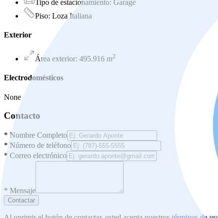
Tipo de estacionamiento
:
Garage
Piso
:
Loza Italiana
Exterior
2
Área exterior
:
495.916
m
Electrodomésticos
None
Contacto
*
Nombre Completo
*
Número de teléfono
*
Correo electrónico
*
Mensaje
Contactar
Al oprimir el botón de contactar, usted acepta nuestros
términos de us