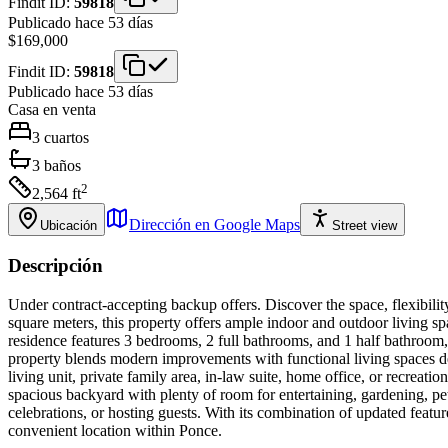
Findit ID:
59818
Publicado hace 53 días
$169,000
Findit ID:
59818
Publicado hace 53 días
Casa
en venta
3
cuartos
3
baños
2
2,564
ft
Dirección en Google Maps
Ubicación
Street view
Descripción
Under contract-accepting backup offers. Discover the space, flexibili
square meters, this property offers ample indoor and outdoor living sp
residence features 3 bedrooms, 2 full bathrooms, and 1 half bathroom
property blends modern improvements with functional living spaces desi
living unit, private family area, in-law suite, home office, or recreat
spacious backyard with plenty of room for entertaining, gardening, pets
celebrations, or hosting guests. With its combination of updated features
convenient location within Ponce.