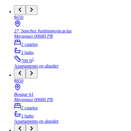
$650
27, Sanchez Justiniano/acacias
Mayaguez
00680
PR
2
cuartos
1
baño
2
700
ft
Apartamento
en alquiler
$850
Bosque 61
Mayaguez
00680
PR
2
cuartos
1
baño
Apartamento
en alquiler