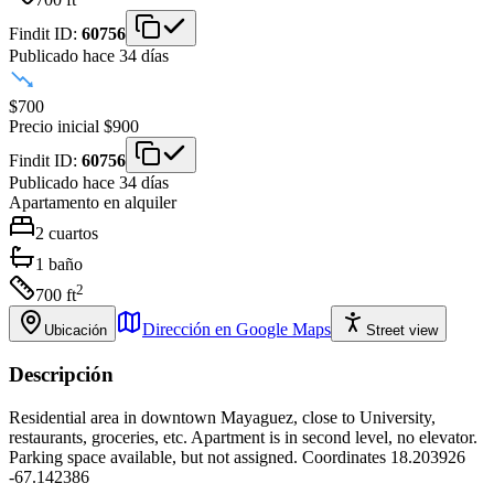
Findit ID:
60756
Publicado hace 34 días
$700
Precio inicial
$900
Findit ID:
60756
Publicado hace 34 días
Apartamento
en alquiler
2
cuartos
1
baño
2
700
ft
Dirección en Google Maps
Ubicación
Street view
Descripción
Residential area in downtown Mayaguez, close to University,
restaurants, groceries, etc. Apartment is in second level, no elevator.
Parking space available, but not assigned. Coordinates 18.203926
-67.142386