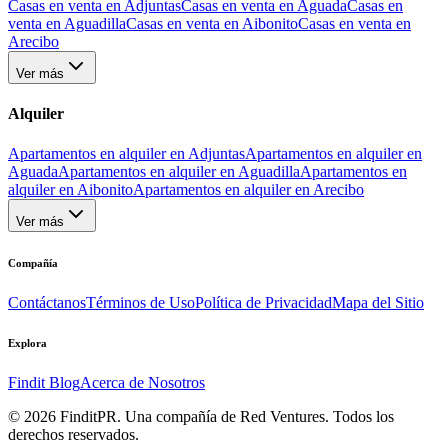
Casas en venta en Adjuntas
Casas en venta en Aguada
Casas en
venta en Aguadilla
Casas en venta en Aibonito
Casas en venta en
Arecibo
Ver más
Alquiler
Apartamentos en alquiler en Adjuntas
Apartamentos en alquiler en
Aguada
Apartamentos en alquiler en Aguadilla
Apartamentos en
alquiler en Aibonito
Apartamentos en alquiler en Arecibo
Ver más
Compañía
Contáctanos
Términos de Uso
Política de Privacidad
Mapa del Sitio
Explora
Findit Blog
Acerca de Nosotros
©
2026
FinditPR. Una compañía de Red Ventures. Todos los
derechos reservados.