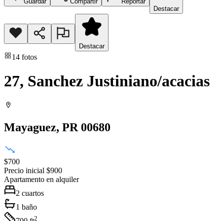
Guardar
Compartir
Reportar
Destacar
Destacar
14
fotos
27, Sanchez Justiniano/acacias
Mayaguez
, PR
00680
$700
Precio inicial
$900
Apartamento
en alquiler
2
cuartos
1
baño
2
700
ft