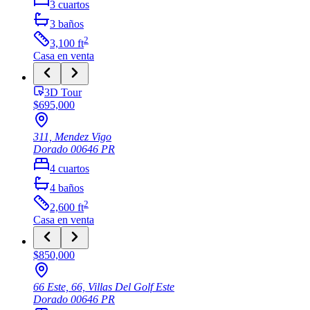
3
cuartos
3
baños
2
3,100
ft
Casa
en venta
3D Tour
$695,000
311, Mendez Vigo
Dorado
00646
PR
4
cuartos
4
baños
2
2,600
ft
Casa
en venta
$850,000
66 Este, 66, Villas Del Golf Este
Dorado
00646
PR