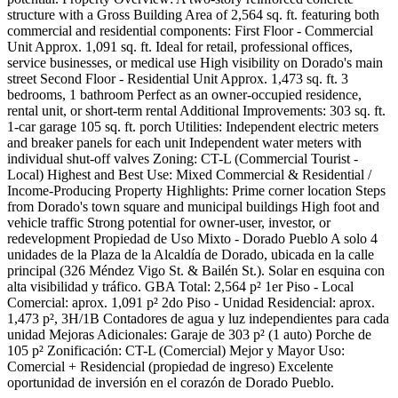
structure with a Gross Building Area of 2,564 sq. ft. featuring both
commercial and residential components: First Floor - Commercial
Unit Approx. 1,091 sq. ft. Ideal for retail, professional offices,
service businesses, or medical use High visibility on Dorado's main
street Second Floor - Residential Unit Approx. 1,473 sq. ft. 3
bedrooms, 1 bathroom Perfect as an owner-occupied residence,
rental unit, or short-term rental Additional Improvements: 303 sq. ft.
1-car garage 105 sq. ft. porch Utilities: Independent electric meters
and breaker panels for each unit Independent water meters with
individual shut-off valves Zoning: CT-L (Commercial Tourist -
Local) Highest and Best Use: Mixed Commercial & Residential /
Income-Producing Property Highlights: Prime corner location Steps
from Dorado's town square and municipal buildings High foot and
vehicle traffic Strong potential for owner-user, investor, or
redevelopment Propiedad de Uso Mixto - Dorado Pueblo A solo 4
unidades de la Plaza de la Alcaldía de Dorado, ubicada en la calle
principal (326 Méndez Vigo St. & Bailén St.). Solar en esquina con
alta visibilidad y tráfico. GBA Total: 2,564 p² 1er Piso - Local
Comercial: aprox. 1,091 p² 2do Piso - Unidad Residencial: aprox.
1,473 p², 3H/1B Contadores de agua y luz independientes para cada
unidad Mejoras Adicionales: Garaje de 303 p² (1 auto) Porche de
105 p² Zonificación: CT-L (Comercial) Mejor y Mayor Uso:
Comercial + Residencial (propiedad de ingreso) Excelente
oportunidad de inversión en el corazón de Dorado Pueblo.