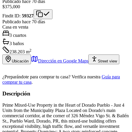
Publicado hace 70 días
$375,000
Findit ID:
59327
Publicado hace 70 días
Casa
en venta
3
cuartos
3
baños
2
238.203
m
Dirección en Google Maps
Ubicación
Street view
¿Preparándote para comprar tu casa?
Verifica nuestra
Guía para
comprar tu casa
.
Descripción
Prime Mixed-Use Property in the Heart of Dorado Pueblo - Just 4
Units from the Municipality Plaza Located on Dorado's main
commercial corridor, at the corner of 326 Méndez Vigo St. & Bailén
St., Pueblo Ward, Dorado, PR, this mixed-use building offers
exceptional visibility, high traffic flow, and versatile investment
potential. Property Overview: A two-story reinforced concrete