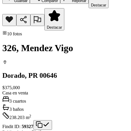
Guardar
Compartir
Reportar
Destacar
Destacar
10
fotos
326, Mendez Vigo
Dorado
, PR
00646
$375,000
Casa
en venta
3
cuartos
3
baños
2
238.203
m
Findit ID:
59327