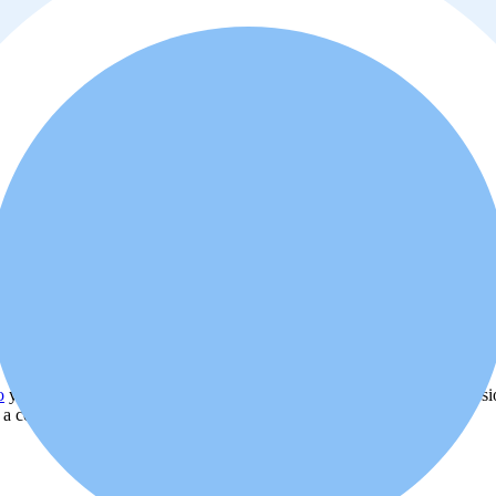
o
y
política de privacidad
. Además, usted está de acuerdo que el profes
d a comprar o alquilar la propiedad.