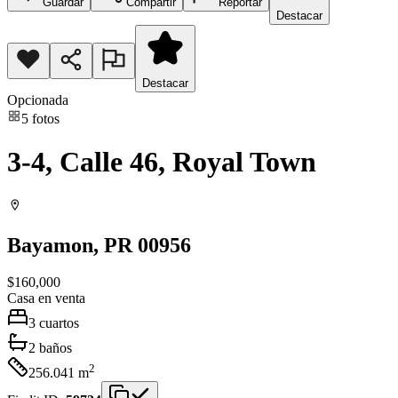
Guardar
Compartir
Reportar
Destacar
Destacar
Opcionada
5
fotos
3-4, Calle 46, Royal Town
Bayamon
, PR
00956
$160,000
Casa
en venta
3
cuartos
2
baños
2
256.041
m