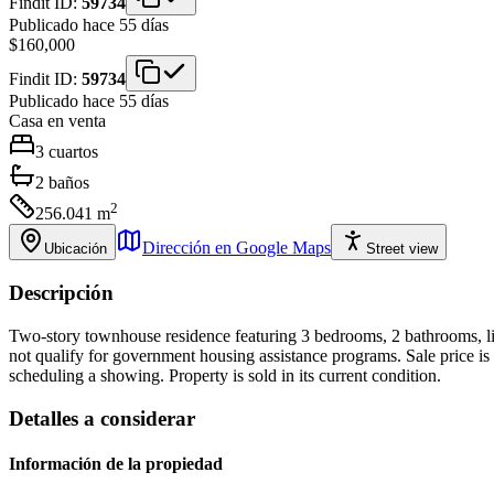
Findit ID:
59734
Publicado hace 55 días
$160,000
Findit ID:
59734
Publicado hace 55 días
Casa
en venta
3
cuartos
2
baños
2
256.041
m
Dirección en Google Maps
Ubicación
Street view
Descripción
Two-story townhouse residence featuring 3 bedrooms, 2 bathrooms, livin
not qualify for government housing assistance programs. Sale price is n
scheduling a showing. Property is sold in its current condition.
Detalles a considerar
Información de la propiedad