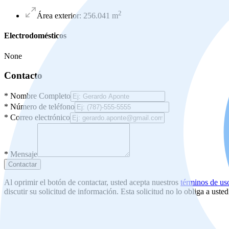
2
Área exterior
:
256.041
m
Electrodomésticos
None
Contacto
*
Nombre Completo
*
Número de teléfono
*
Correo electrónico
*
Mensaje
Contactar
Al oprimir el botón de contactar, usted acepta nuestros
términos de us
discutir su solicitud de información. Esta solicitud no lo obliga a uste