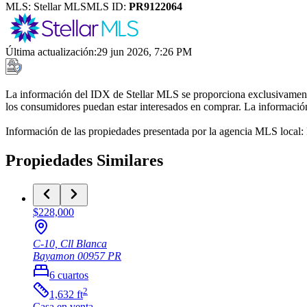
MLS:
Stellar MLS
MLS ID:
PR9122064
Última actualización
:
29 jun 2026, 7:26 PM
La información del IDX de Stellar MLS se proporciona exclusivamente 
los consumidores puedan estar interesados en comprar. La información 
Información de las propiedades presentada por la agencia MLS local
Propiedades Similares
$228,000
C-10, Cll Blanca
Bayamon
00957
PR
6
cuartos
2
1,632
ft
Casa
en venta