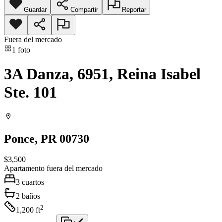
Guardar
Compartir
Reportar
Fuera del mercado
1
foto
3A Danza, 6951, Reina Isabel
Ste. 101
Ponce
, PR
00730
$3,500
Apartamento
fuera del mercado
3
cuartos
2
baños
2
1,200
ft