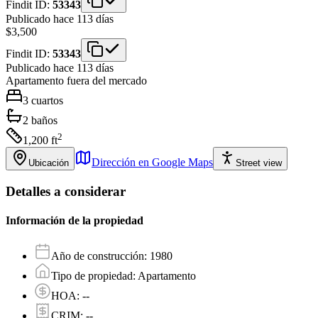
Findit ID:
53343
Publicado hace 113 días
$3,500
Findit ID:
53343
Publicado hace 113 días
Apartamento
fuera del mercado
3
cuartos
2
baños
2
1,200
ft
Dirección en Google Maps
Ubicación
Street view
Detalles a considerar
Información de la propiedad
Año de construcción
:
1980
Tipo de propiedad
:
Apartamento
HOA
:
--
CRIM
:
--