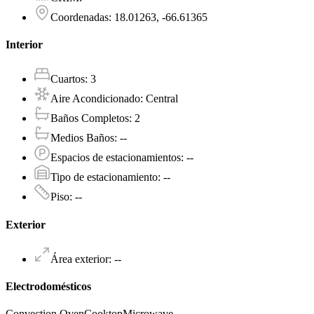
Coordenadas
:
18.01263, -66.61365
Interior
Cuartos
:
3
Aire Acondicionado
:
Central
Baños Completos
:
2
Medios Baños
:
--
Espacios de estacionamientos
:
--
Tipo de estacionamiento
:
--
Piso
:
--
Exterior
Área exterior
:
--
Electrodomésticos
Convection Oven
Cooktop
Microwave