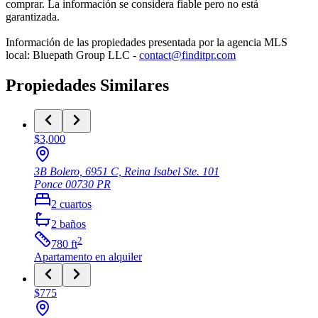
comprar. La información se considera fiable pero no está
garantizada.
Información de las propiedades presentada por la agencia MLS
local: Bluepath Group LLC -
contact@finditpr.com
Propiedades Similares
$3,000
3B Bolero, 6951 C, Reina Isabel Ste. 101
Ponce
00730
PR
2
cuartos
2
baños
2
780
ft
Apartamento
en alquiler
$775