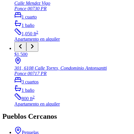
Calle Mendez Vigo
Ponce
00730
PR
1
cuarto
1
baño
2
1,050
ft
Apartamento
en alquiler
$1,500
301, 6108 Calle Torres, Condominio Antonsantti
Ponce
00717
PR
3
cuartos
1
baño
2
800
ft
Apartamento
en alquiler
Pueblos Cercanos
Penuelas