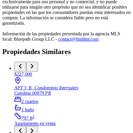
exclusivamente para uso personal y no comercial, y no puede
utilizarse para ningún otro propósito que no sea identificar posibles
propiedades en las que los consumidores puedan estar interesados en
comprar. La información se considera fiable pero no está
garantizada.
Información de las propiedades presentada por la agencia MLS
local: Bluepath Group LLC -
contact@finditpr.com
Propiedades Similares
$227,000
APT 5, K, Condominio Intersuites
Carolina
00979
PR
2
cuartos
1
baño
2
797
ft
Apartamento
en venta