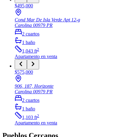
$495,000
Cond Mar De Isla Verde Apt 12-g
Carolina
00979
PR
2
cuartos
1
baño
2
1,043
ft
Apartamento
en venta
$575,000
906, 187, Horizonte
Carolina
00979
PR
2
cuartos
1
baño
2
1,103
ft
Apartamento
en venta
Pueblos Cercanos