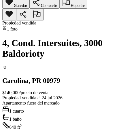
Guardar
Compartir
Reportar
Propiedad vendida
1
foto
4, Cond. Intersuites, 3000
Baldorioty
Carolina
, PR
00979
$140,000
/
precio de venta
Propiedad vendida el 24 jul 2026
Apartamento
fuera del mercado
1
cuarto
1
baño
2
640
ft