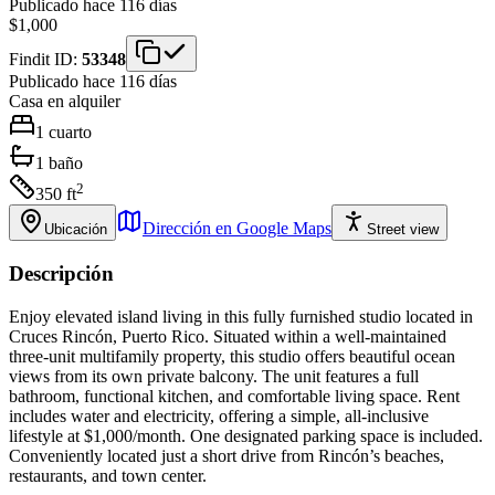
Publicado hace 116 días
$1,000
Findit ID:
53348
Publicado hace 116 días
Casa
en alquiler
1
cuarto
1
baño
2
350
ft
Dirección en Google Maps
Ubicación
Street view
Descripción
Enjoy elevated island living in this fully furnished studio located in
Cruces Rincón, Puerto Rico. Situated within a well-maintained
three-unit multifamily property, this studio offers beautiful ocean
views from its own private balcony. The unit features a full
bathroom, functional kitchen, and comfortable living space. Rent
includes water and electricity, offering a simple, all-inclusive
lifestyle at $1,000/month. One designated parking space is included.
Conveniently located just a short drive from Rincón’s beaches,
restaurants, and town center.