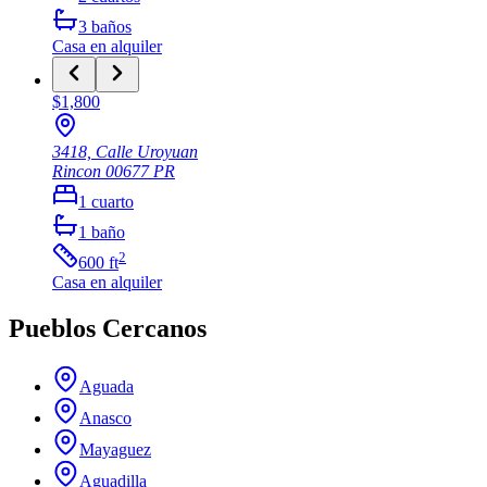
3
baños
Casa
en alquiler
$1,800
3418, Calle Uroyuan
Rincon
00677
PR
1
cuarto
1
baño
2
600
ft
Casa
en alquiler
Pueblos Cercanos
Aguada
Anasco
Mayaguez
Aguadilla