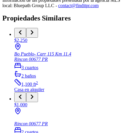
Información de las propiedades presentada por la agencia MLS
local: Bluepath Group LLC -
contact@finditpr.com
Propiedades Similares
$2,250
Bo Pueblo- Carr 115 Km 11.4
Rincon
00677
PR
3
cuartos
2
baños
2
1,100
ft
Casa
en alquiler
$1,000
Rincon
00677
PR
2
cuartos