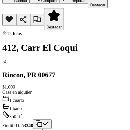
Guardar
Compartir
Reportar
Destacar
Destacar
15
fotos
412, Carr El Coqui
Rincon
, PR
00677
$1,000
Casa
en alquiler
1
cuarto
1
baño
2
350
ft
Findit ID:
53348