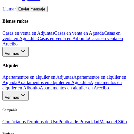
Llamar
Enviar mensaje
Bienes raíces
Casas en venta en Adjuntas
Casas en venta en Aguada
Casas en
venta en Aguadilla
Casas en venta en Aibonito
Casas en venta en
Arecibo
Ver más
Alquiler
Apartamentos en alquiler en Adjuntas
Apartamentos en alquiler en
Aguada
Apartamentos en alquiler en Aguadilla
Apartamentos en
alquiler en Aibonito
Apartamentos en alquiler en Arecibo
Ver más
Compañía
Contáctanos
Términos de Uso
Política de Privacidad
Mapa del Sitio
Explora