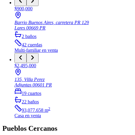
$900,000
Barrio Buenos Aires, carretera PR 129
Lares
00669
PR
2
baños
42
cuerdas
Multi-familiar
en venta
$2,495,000
135, Villa Perez
Adjuntas
00601
PR
19
cuartos
22
baños
2
93,077.658
m
Casa
en venta
Pueblos Cercanos