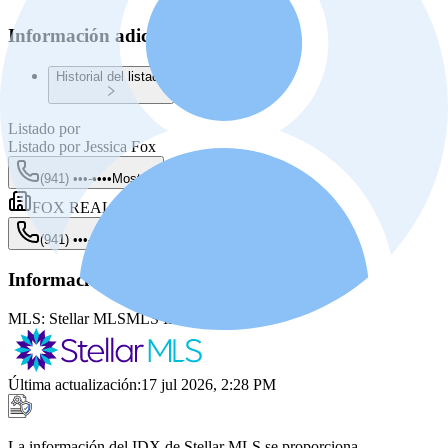
Información adicional
Historial del listado
Listado por
Listado por
Jessica Fox
(941) •••-••••
Mostrar
FOX REALTY
(941) •••-••••
Mostrar
Información de la fuente
MLS:
Stellar MLS
MLS ID:
PR9118615
Última actualización
:
17 jul 2026, 2:28 PM
La información del IDX de Stellar MLS se proporciona