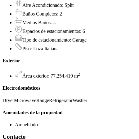
Aire Acondicionado
:
Split
Baños Completos
:
2
Medios Baños
:
--
Espacios de estacionamientos
:
6
Tipo de estacionamiento
:
Garage
Piso
:
Loza Italiana
Exterior
2
Área exterior
:
77,254.419
m
Electrodomésticos
Dryer
Microwave
Range
Refrigerator
Washer
Amenidades de la propiedad
Amueblado
Contacto