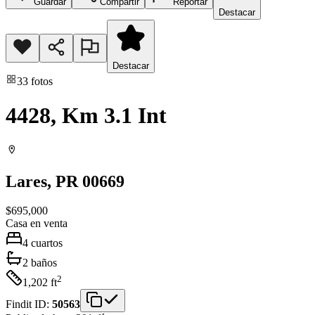
Guardar
Compartir
Reportar
Destacar
Destacar
33
fotos
4428, Km 3.1 Int
Lares
, PR
00669
$695,000
Casa
en venta
4
cuartos
2
baños
2
1,202
ft
Findit ID:
50563