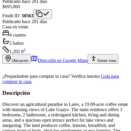
Publicado hace 201 días
$695,000
Findit ID:
50563
Publicado hace 201 días
Casa
en venta
4
cuartos
2
baños
2
1,202
ft
Dirección en Google Maps
Ubicación
Street view
¿Preparándote para comprar tu casa?
Verifica nuestra
Guía para
comprar tu casa
.
Descripción
Discover an agricultural paradise in Lares, a 19.09-acre coffee estate
with stunning views of Lake Guayo. The main residence offers 3
bedrooms, 2 bathrooms, a redesigned kitchen, living and dining
areas, and a spacious open terrace perfect for lake views and
stargazing. The land produces coffee, lemons, breadfruit, and
various tropical fruits, ideal for agroforestry or eco-farming. The