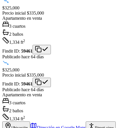
$325,000
Precio inicial
$335,000
Apartamento
en venta
3
cuartos
2
baños
2
1,334
ft
Findit ID:
59461
Publicado hace 64 días
$325,000
Precio inicial
$335,000
Findit ID:
59461
Publicado hace 64 días
Apartamento
en venta
3
cuartos
2
baños
2
1,334
ft
Dirección en Google Maps
Ubicación
Street view