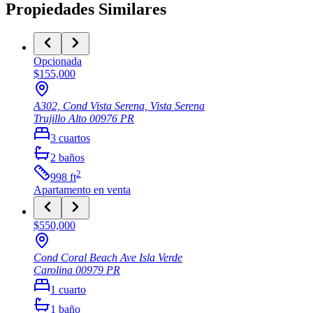
Propiedades Similares
Opcionada
$155,000
A302, Cond Vista Serena, Vista Serena
Trujillo Alto
00976
PR
3
cuartos
2
baños
2
998
ft
Apartamento
en venta
$550,000
Cond Coral Beach Ave Isla Verde
Carolina
00979
PR
1
cuarto
1
baño