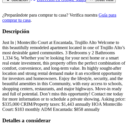
¿Preparándote para comprar tu casa?
Verifica nuestra
Guía para
comprar tu casa
.
Descripción
Just In | Montecillo Court at Encantada, Trujillo Alto Welcome to
this beautifully remodeled apartment located in one of Trujillo Alto’s
most desirable gated communities. 3 Bedrooms y 2 Bathrooms
1,334 Sq. Whether you’re looking for your next home or a smart
real estate investment, this property offers the perfect combination of
comfort, convenience, and long-term value. Its highly sought-after
location and strong rental demand make it an excellent opportunity
for investors and homeowners. Enjoy the lifestyle, security, and the
beautiful amenities in this Community, with easy access to schools,
shopping centers, restaurants, and major highways. Move-in ready
and full of potential. Don’t miss this opportunity! Contact me today
for more information or to schedule a private showing. Asking price:
$335,000 CRIM/Property taxes: $1,443 annually HOA Montecillo
Court: $183 monthly ADM Encantada: $858 annually
Detalles a considerar