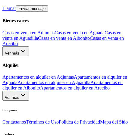
Llamar
Enviar mensaje
Bienes raíces
Casas en venta en Adjuntas
Casas en venta en Aguada
Casas en
venta en Aguadilla
Casas en venta en Aibonito
Casas en venta en
Arecibo
Ver más
Alquiler
Apartamentos en alquiler en Adjuntas
Apartamentos en alquiler en
Aguada
Apartamentos en alquiler en Aguadilla
Apartamentos en
alquiler en Aibonito
Apartamentos en alquiler en Arecibo
Ver más
Compañía
Contáctanos
Términos de Uso
Política de Privacidad
Mapa del Sitio
Explora