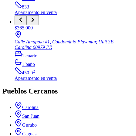
833
Apartamento
en venta
$365,000
Calle Amapola #1, Condominio Playamar, Unit 3B
Carolina
00979
PR
1
cuarto
1
baño
2
450
ft
Apartamento
en venta
Pueblos Cercanos
Carolina
San Juan
Gurabo
Caguas