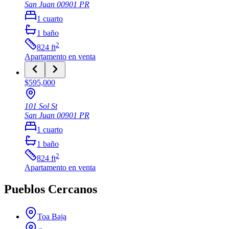
San Juan
00901
PR
1
cuarto
1
baño
2
824
ft
Apartamento
en venta
$595,000
101 Sol St
San Juan
00901
PR
1
cuarto
1
baño
2
824
ft
Apartamento
en venta
Pueblos Cercanos
Toa Baja