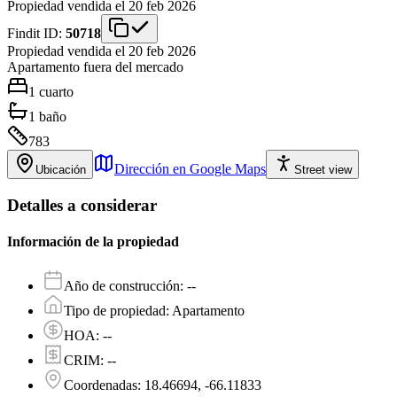
Propiedad vendida el 20 feb 2026
Findit ID:
50718
Propiedad vendida el 20 feb 2026
Apartamento
fuera del mercado
1
cuarto
1
baño
783
Dirección en Google Maps
Ubicación
Street view
Detalles a considerar
Información de la propiedad
Año de construcción
:
--
Tipo de propiedad
:
Apartamento
HOA
:
--
CRIM
:
--
Coordenadas
:
18.46694, -66.11833