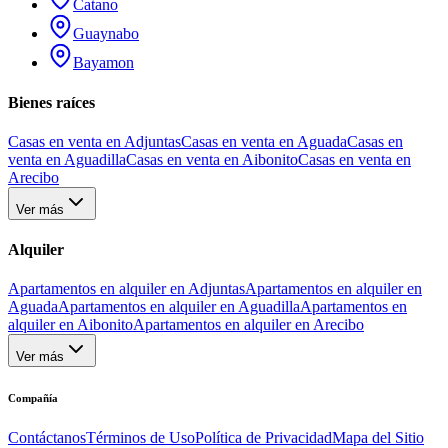
Catano
Guaynabo
Bayamon
Bienes raíces
Casas en venta en Adjuntas
Casas en venta en Aguada
Casas en
venta en Aguadilla
Casas en venta en Aibonito
Casas en venta en
Arecibo
Ver más
Alquiler
Apartamentos en alquiler en Adjuntas
Apartamentos en alquiler en
Aguada
Apartamentos en alquiler en Aguadilla
Apartamentos en
alquiler en Aibonito
Apartamentos en alquiler en Arecibo
Ver más
Compañía
Contáctanos
Términos de Uso
Política de Privacidad
Mapa del Sitio