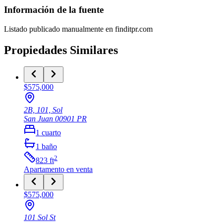
Información de la fuente
Listado publicado manualmente en finditpr.com
Propiedades Similares
$575,000
2B, 101, Sol
San Juan
00901
PR
1
cuarto
1
baño
2
823
ft
Apartamento
en venta
$575,000
101 Sol St