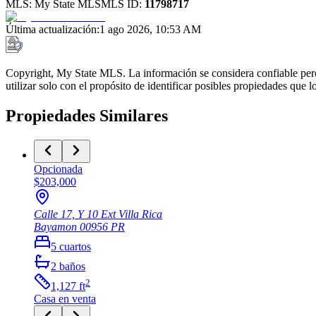
MLS:
My State MLS
MLS ID:
11798717
Última actualización
:
1 ago 2026, 10:53 AM
Copyright, My State MLS. La información se considera confiable pero
utilizar solo con el propósito de identificar posibles propiedades que
Propiedades Similares
Opcionada
$203,000
Calle 17, Y 10 Ext Villa Rica
Bayamon
00956
PR
5
cuartos
2
baños
2
1,127
ft
Casa
en venta