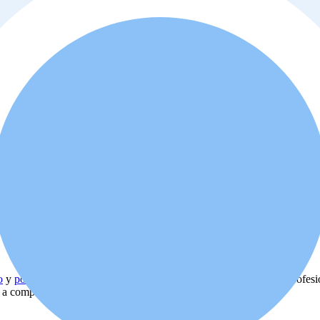
o
y
política de privacidad
. Además, usted está de acuerdo que el profes
d a comprar o alquilar la propiedad.