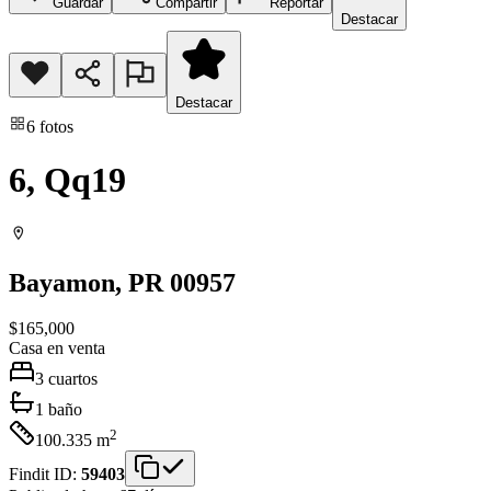
Guardar
Compartir
Reportar
Destacar
Destacar
6
fotos
6, Qq19
Bayamon
, PR
00957
$165,000
Casa
en venta
3
cuartos
1
baño
2
100.335
m
Findit ID:
59403