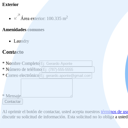
Exterior
2
Área exterior
:
100.335
m
Amenidades comunes
Laundry
Contacto
*
Nombre Completo
*
Número de teléfono
*
Correo electrónico
*
Mensaje
Contactar
Al oprimir el botón de contactar, usted acepta nuestros
términos de us
discutir su solicitud de información. Esta solicitud no lo obliga a uste