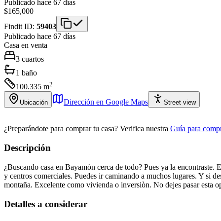
Publicado hace 67 días
$165,000
Findit ID:
59403
Publicado hace 67 días
Casa
en venta
3
cuartos
1
baño
2
100.335
m
Dirección en Google Maps
Ubicación
Street view
¿Preparándote para comprar tu casa?
Verifica nuestra
Guía para compr
Descripción
¿Buscando casa en Bayamòn cerca de todo? Pues ya la encontraste. En
y centros comerciales. Puedes ir caminando a muchos lugares. Y si dese
montaña. Excelente como vivienda o inversiòn. No dejes pasar esta 
Detalles a considerar