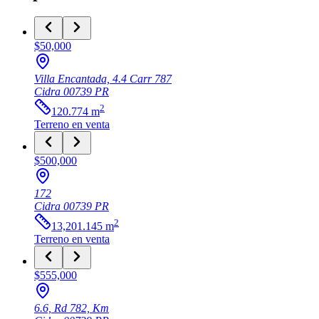
$50,000
Villa Encantada, 4.4 Carr 787
Cidra
00739
PR
2
120.774
m
Terreno
en venta
$500,000
172
Cidra
00739
PR
2
13,201.145
m
Terreno
en venta
$555,000
6.6, Rd 782, Km