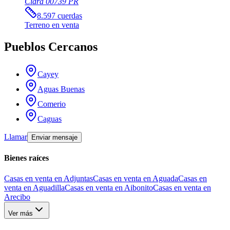
Cidra
00739
PR
8.597
cuerdas
Terreno
en venta
Pueblos Cercanos
Cayey
Aguas Buenas
Comerio
Caguas
Llamar
Enviar mensaje
Bienes raíces
Casas en venta en Adjuntas
Casas en venta en Aguada
Casas en
venta en Aguadilla
Casas en venta en Aibonito
Casas en venta en
Arecibo
Ver más