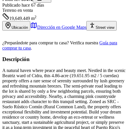
Publicado hace 67 días
Terreno
en venta
2
19,649.449
m
Dirección en Google Maps
Ubicación
Street view
¿Preparándote para comprar tu casa?
Verifica nuestra
Guía para
comprar tu casa
.
Descripción
A natural haven where peace and beauty meet. Nestled in the scenic
Beatriz ward of Cidra, this 4.86-acre (19.651.95 m2 / 5 cuerdas)
property offers a rare sense of serenity surrounded by lush greenery
and refreshing mountain breezes. The semi-private road leading to
the lot is shared by only a few neighboring parcels, ensuring both
privacy and accessibility. Nearby, a charming pink countryside
restaurant adds character to this tranquil setting. Zoned as SRC -
Suelo Rústico Común (Rural Common Land), the property offers
exceptional flexibility and investment potential. Build your dream
residence or country home, develop an eco-retreat or wellness
sanctuary, start a sustainable agricultural project, or simply preserve
it as a long-term investment in the peaceful heart of Puerto Rico's