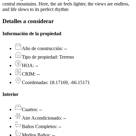
central mountains. Here, the air feels lighter, the views are endless,
and life slows to its perfect rhythm
Detalles a considerar
Información de la propiedad
Año de construcción
:
--
Tipo de propiedad
:
Terreno
HOA
:
--
CRIM
:
--
Coordenadas
:
18.17169, -66.15171
Interior
Cuartos
:
--
Aire Acondicionado
:
--
Baños Completos
:
--
Medios Baños
:
--