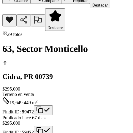
Guardar
Compartir
Reportar
Destacar
Destacar
29
fotos
63, Sector Monticello
Cidra
, PR
00739
$295,000
Terreno
en venta
2
19,649.449
m
Findit ID:
59472
Publicado hace 67 días
$295,000
Findit ID:
59472