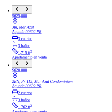
$625,000
3fn, Mar Azul
Aguada
00602
PR
3
cuartos
3
baños
2
1,715
ft
Apartamento
en venta
$620,000
2BN, Pr-115, Mar Azul Condominium
Aguada
00602
PR
2
cuartos
3
baños
2
1,762
ft
Apartamento
en venta