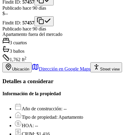
Findit ID:
57457
Publicado hace 90 días
$--
Findit ID:
57457
Publicado hace 90 días
Apartamento
fuera del mercado
3
cuartos
3
baños
2
1,762
ft
Dirección en Google Maps
Ubicación
Street view
Detalles a considerar
Información de la propiedad
Año de construcción
:
--
Tipo de propiedad
:
Apartamento
HOA
:
--
CRIM
:
$1,416