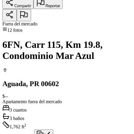
Compartir
Reportar
Fuera del mercado
12
fotos
6FN, Carr 115, Km 19.8,
Condominio Mar Azul
Aguada
, PR
00602
$--
Apartamento
fuera del mercado
3
cuartos
3
baños
2
1,762
ft