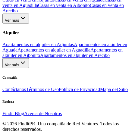
venta en Aguadilla
Casas en venta en Aibonito
Casas en venta en
Arecibo
Ver más
Alquiler
Apartamentos en alquiler en Adjuntas
Apartamentos en alquiler en
Aguada
Apartamentos en alquiler en Aguadilla
Apartamentos en
alquiler en Aibonito
Apartamentos en alquiler en Arecibo
Ver más
Compañía
Contáctanos
Términos de Uso
Política de Privacidad
Mapa del Sitio
Explora
Findit Blog
Acerca de Nosotros
©
2026
FinditPR. Una compañía de Red Ventures. Todos los
derechos reservados.