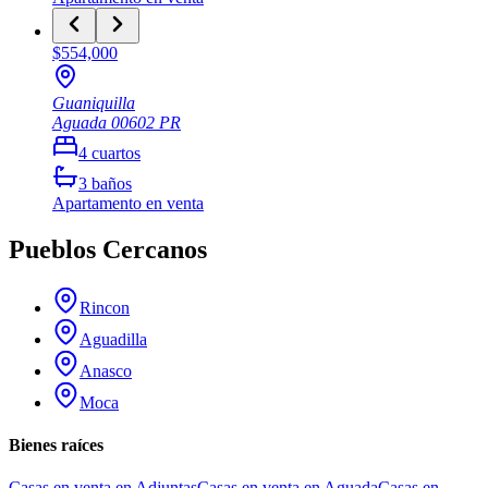
$554,000
Guaniquilla
Aguada
00602
PR
4
cuartos
3
baños
Apartamento
en venta
Pueblos Cercanos
Rincon
Aguadilla
Anasco
Moca
Bienes raíces
Casas en venta en Adjuntas
Casas en venta en Aguada
Casas en