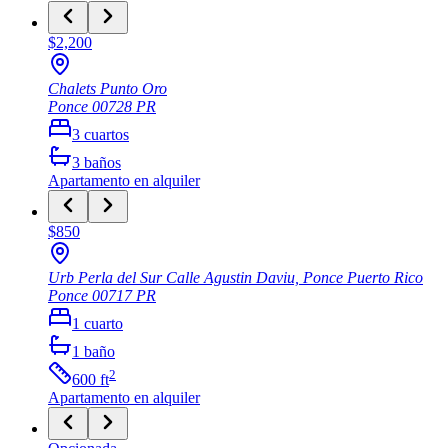
$2,200
Chalets Punto Oro
Ponce
00728
PR
3
cuartos
3
baños
Apartamento
en alquiler
$850
Urb Perla del Sur Calle Agustin Daviu, Ponce Puerto Rico
Ponce
00717
PR
1
cuarto
1
baño
2
600
ft
Apartamento
en alquiler