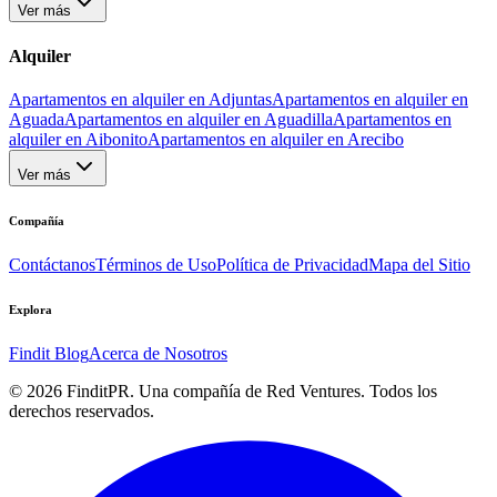
Ver más
Alquiler
Apartamentos en alquiler en Adjuntas
Apartamentos en alquiler en
Aguada
Apartamentos en alquiler en Aguadilla
Apartamentos en
alquiler en Aibonito
Apartamentos en alquiler en Arecibo
Ver más
Compañía
Contáctanos
Términos de Uso
Política de Privacidad
Mapa del Sitio
Explora
Findit Blog
Acerca de Nosotros
©
2026
FinditPR. Una compañía de Red Ventures. Todos los
derechos reservados.