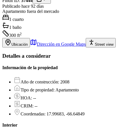
Findit ID:
57444
Publicado hace 92 días
Apartamento
fuera del mercado
1
cuarto
1
baño
2
300
ft
Dirección en Google Maps
Ubicación
Street view
Detalles a considerar
Información de la propiedad
Año de construcción
:
2008
Tipo de propiedad
:
Apartamento
HOA
:
--
CRIM
:
--
Coordenadas
:
17.99683, -66.64849
Interior