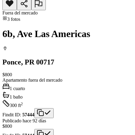
Fuera del mercado
3
fotos
6b, Ave Las Americas
Ponce
, PR
00717
$800
Apartamento
fuera del mercado
1
cuarto
1
baño
2
300
ft
Findit ID:
57444
Publicado hace 92 días
$800