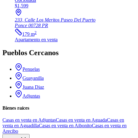
Opcionada
$1,599
233, Calle Los Meritos Paseo Del Puerto
Ponce
00728
PR
2
179
m
Apartamento
en venta
Pueblos Cercanos
Penuelas
Guayanilla
Juana Diaz
Adjuntas
Bienes raíces
Casas en venta en Adjuntas
Casas en venta en Aguada
Casas en
venta en Aguadilla
Casas en venta en Aibonito
Casas en venta en
Arecibo