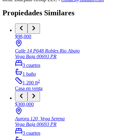
Propiedades Similares
$98,000
Calle 14 P648 Robles Rio Abajo
Vega Baja
00693
PR
3
cuartos
1
baño
2
1,200
ft
Casa
en venta
$300,000
Aurora 120, Vega Serena
Vega Baja
00693
PR
3
cuartos