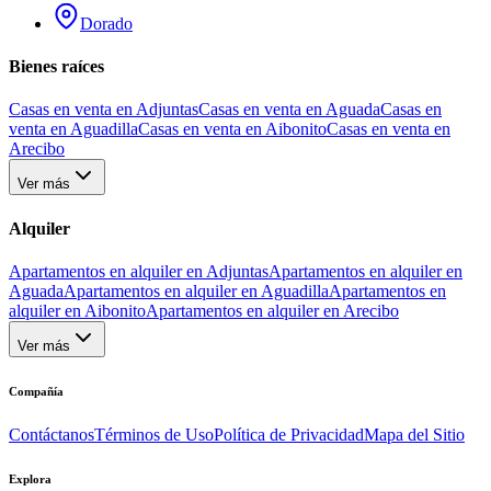
Dorado
Bienes raíces
Casas en venta en Adjuntas
Casas en venta en Aguada
Casas en
venta en Aguadilla
Casas en venta en Aibonito
Casas en venta en
Arecibo
Ver más
Alquiler
Apartamentos en alquiler en Adjuntas
Apartamentos en alquiler en
Aguada
Apartamentos en alquiler en Aguadilla
Apartamentos en
alquiler en Aibonito
Apartamentos en alquiler en Arecibo
Ver más
Compañía
Contáctanos
Términos de Uso
Política de Privacidad
Mapa del Sitio
Explora