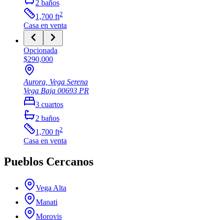
2
baños
2
1,700
ft
Casa
en venta
Opcionada
$290,000
Aurora, Vega Serena
Vega Baja
00693
PR
3
cuartos
2
baños
2
1,700
ft
Casa
en venta
Pueblos Cercanos
Vega Alta
Manati
Morovis