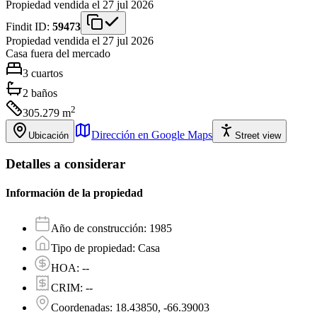
Propiedad vendida el 27 jul 2026
Findit ID:
59473
Propiedad vendida el 27 jul 2026
Casa
fuera del mercado
3
cuartos
2
baños
2
305.279
m
Dirección en Google Maps
Ubicación
Street view
Detalles a considerar
Información de la propiedad
Año de construcción
:
1985
Tipo de propiedad
:
Casa
HOA
:
--
CRIM
:
--
Coordenadas
:
18.43850, -66.39003