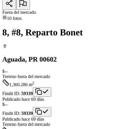
Fuera del mercado
10
fotos
8, #8, Reparto Bonet
Aguada
, PR
00602
$--
Terreno
fuera del mercado
2
1,360.286
m
Findit ID:
59339
Publicado hace 69 días
$--
Findit ID:
59339
Publicado hace 69 días
Terreno
fuera del mercado