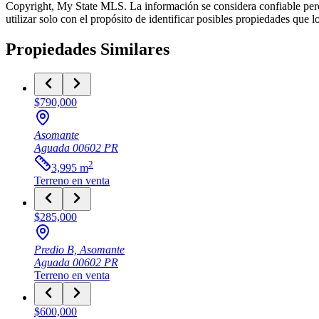
Copyright, My State MLS. La información se considera confiable pero
utilizar solo con el propósito de identificar posibles propiedades que
Propiedades Similares
$790,000
Asomante
Aguada
00602
PR
2
3,995
m
Terreno
en venta
$285,000
Predio B, Asomante
Aguada
00602
PR
Terreno
en venta
$600,000