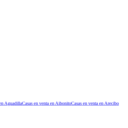
en Aguadilla
Casas en venta en Aibonito
Casas en venta en Arecibo