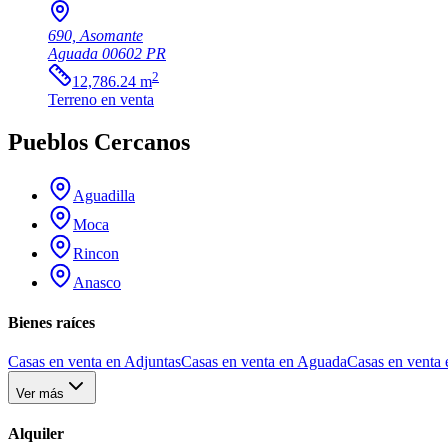
690, Asomante
Aguada
00602
PR
2
12,786.24
m
Terreno
en venta
Pueblos Cercanos
Aguadilla
Moca
Rincon
Anasco
Bienes raíces
Casas en venta en Adjuntas
Casas en venta en Aguada
Casas en venta 
Ver más
Alquiler