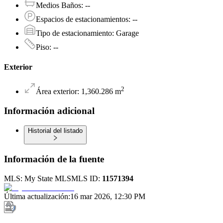
Medios Baños
:
--
Espacios de estacionamientos
:
--
Tipo de estacionamiento
:
Garage
Piso
:
--
Exterior
2
Área exterior
:
1,360.286
m
Información adicional
Historial del listado
Información de la fuente
MLS:
My State MLS
MLS ID:
11571394
Última actualización
:
16 mar 2026, 12:30 PM