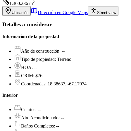
2
1,360.286
m
Dirección en Google Maps
Ubicación
Street view
Detalles a considerar
Información de la propiedad
Año de construcción
:
--
Tipo de propiedad
:
Terreno
HOA
:
--
CRIM
:
$76
Coordenadas
:
18.38637, -67.17974
Interior
Cuartos
:
--
Aire Acondicionado
:
--
Baños Completos
:
--