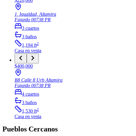
$220,000
1, Igualdad, Altamira
Fajardo
00738
PR
3
cuartos
3
baños
2
1,194
ft
Casa
en venta
$400,000
B8 Calle 8 Urb Altamira
Fajardo
00738
PR
4
cuartos
3
baños
2
1,530
ft
Casa
en venta
Pueblos Cercanos