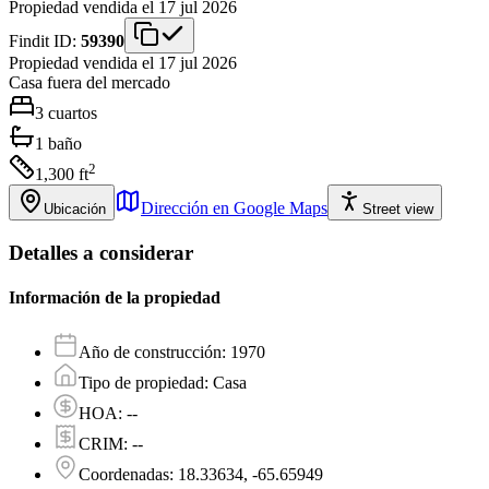
Propiedad vendida el 17 jul 2026
Findit ID:
59390
Propiedad vendida el 17 jul 2026
Casa
fuera del mercado
3
cuartos
1
baño
2
1,300
ft
Dirección en Google Maps
Ubicación
Street view
Detalles a considerar
Información de la propiedad
Año de construcción
:
1970
Tipo de propiedad
:
Casa
HOA
:
--
CRIM
:
--
Coordenadas
:
18.33634, -65.65949