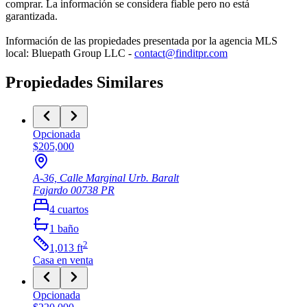
comprar. La información se considera fiable pero no está
garantizada.
Información de las propiedades presentada por la agencia MLS
local: Bluepath Group LLC -
contact@finditpr.com
Propiedades Similares
Opcionada
$205,000
A-36, Calle Marginal Urb. Baralt
Fajardo
00738
PR
4
cuartos
1
baño
2
1,013
ft
Casa
en venta
Opcionada