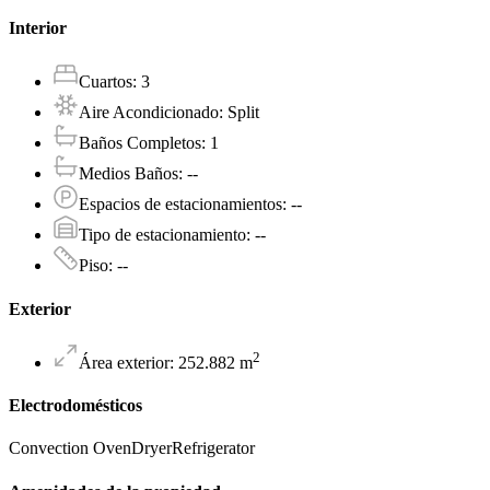
Interior
Cuartos
:
3
Aire Acondicionado
:
Split
Baños Completos
:
1
Medios Baños
:
--
Espacios de estacionamientos
:
--
Tipo de estacionamiento
:
--
Piso
:
--
Exterior
2
Área exterior
:
252.882
m
Electrodomésticos
Convection Oven
Dryer
Refrigerator