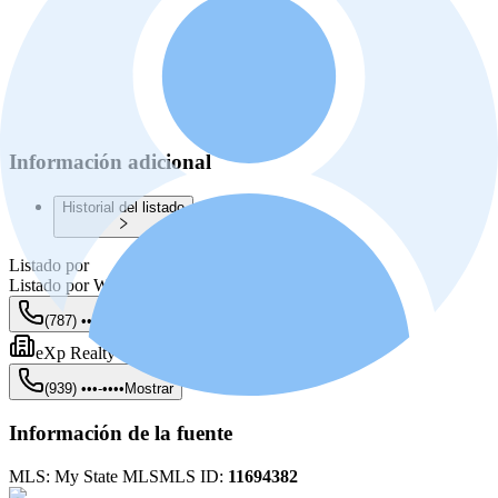
Información adicional
Historial del listado
Listado por
Listado por
Wanda Garcia
(787) •••-••••
Mostrar
eXp Realty Puerto Rico
(939) •••-••••
Mostrar
Información de la fuente
MLS:
My State MLS
MLS ID:
11694382