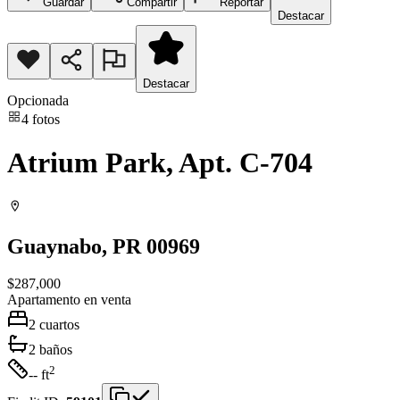
Guardar
Compartir
Reportar
Destacar
Destacar
Opcionada
4
fotos
Atrium Park, Apt. C-704
Guaynabo
, PR
00969
$287,000
Apartamento
en venta
2
cuartos
2
baños
2
-- ft