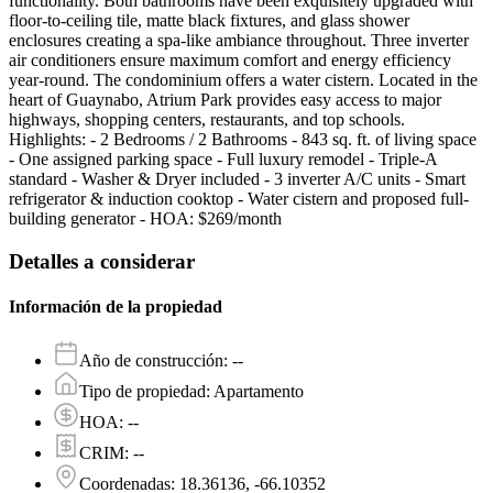
functionality. Both bathrooms have been exquisitely upgraded with
floor-to-ceiling tile, matte black fixtures, and glass shower
enclosures creating a spa-like ambiance throughout. Three inverter
air conditioners ensure maximum comfort and energy efficiency
year-round. The condominium offers a water cistern. Located in the
heart of Guaynabo, Atrium Park provides easy access to major
highways, shopping centers, restaurants, and top schools.
Highlights: - 2 Bedrooms / 2 Bathrooms - 843 sq. ft. of living space
- One assigned parking space - Full luxury remodel - Triple-A
standard - Washer & Dryer included - 3 inverter A/C units - Smart
refrigerator & induction cooktop - Water cistern and proposed full-
building generator - HOA: $269/month
Detalles a considerar
Información de la propiedad
Año de construcción
:
--
Tipo de propiedad
:
Apartamento
HOA
:
--
CRIM
:
--
Coordenadas
:
18.36136, -66.10352