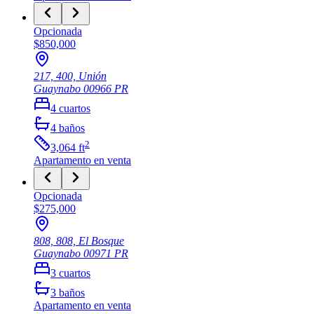
Opcionada
$850,000
217, 400, Unión
Guaynabo
00966
PR
4
cuartos
4
baños
2
3,064
ft
Apartamento
en venta
Opcionada
$275,000
808, 808, El Bosque
Guaynabo
00971
PR
3
cuartos
3
baños
Apartamento
en venta