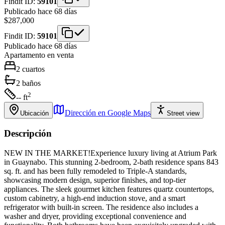
Findit ID:
59101
Publicado hace 68 días
$287,000
Findit ID:
59101
Publicado hace 68 días
Apartamento
en venta
2
cuartos
2
baños
2
-- ft
Dirección en Google Maps
Ubicación
Street view
Descripción
NEW IN THE MARKET!Experience luxury living at Atrium Park
in Guaynabo. This stunning 2-bedroom, 2-bath residence spans 843
sq. ft. and has been fully remodeled to Triple-A standards,
showcasing modern design, superior finishes, and top-tier
appliances. The sleek gourmet kitchen features quartz countertops,
custom cabinetry, a high-end induction stove, and a smart
refrigerator with built-in screen. The residence also includes a
washer and dryer, providing exceptional convenience and