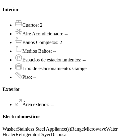
Interior
Cuartos
:
2
Aire Acondicionado
:
--
Baños Completos
:
2
Medios Baños
:
--
Espacios de estacionamientos
:
--
Tipo de estacionamiento
:
Garage
Piso
:
--
Exterior
Área exterior
:
--
Electrodomésticos
Washer
Stainless Steel Appliance(s)
Range
Microwave
Water
Heater
Refrigerator
Dryer
Disposal