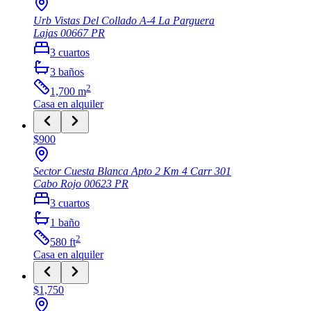
Urb Vistas Del Collado A-4 La Parguera
Lajas
00667
PR
3
cuartos
3
baños
2
1,700
m
Casa
en alquiler
$900
Sector Cuesta Blanca Apto 2 Km 4 Carr 301
Cabo Rojo
00623
PR
3
cuartos
1
baño
2
580
ft
Casa
en alquiler
$1,750