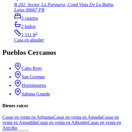
B 202, Sector, La Parguera, Cond Vista De La Bahia
Lajas
00667
PR
3
cuartos
2
baños
2
1,511
ft
Casa
en alquiler
Pueblos Cercanos
Cabo Rojo
San German
Hormigueros
Sabana Grande
Bienes raíces
Casas en venta en Adjuntas
Casas en venta en Aguada
Casas en
venta en Aguadilla
Casas en venta en Aibonito
Casas en venta en
Arecibo