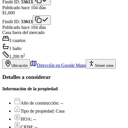
Findit ID:
53613
Publicado hace 104 días
$1,000
Findit ID:
53613
Publicado hace 104 días
Casa
fuera del mercado
3
cuartos
1
baño
2
1,200
ft
Dirección en Google Maps
Ubicación
Street view
Detalles a considerar
Información de la propiedad
Año de construcción
:
--
Tipo de propiedad
:
Casa
HOA
:
--
CRIM
:
--