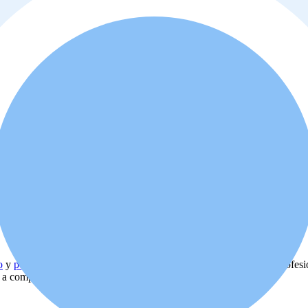
o
y
política de privacidad
. Además, usted está de acuerdo que el profes
d a comprar o alquilar la propiedad.