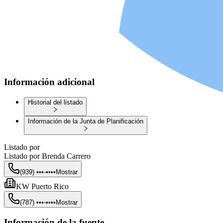
Información adicional
Historial del listado
Información de la Junta de Planificación
Listado por
Listado por
Brenda Carrero
(939) •••-••••
Mostrar
KW Puerto Rico
(787) •••-••••
Mostrar
Información de la fuente