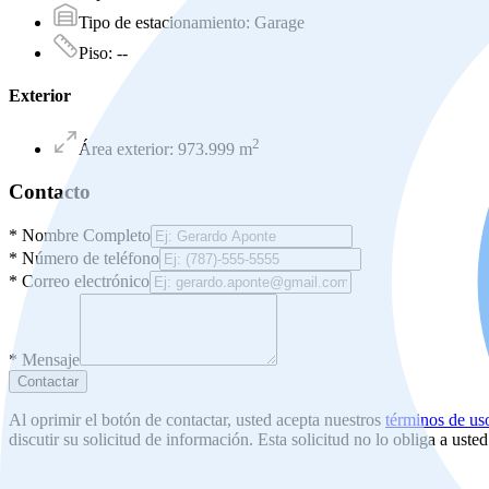
Tipo de estacionamiento
:
Garage
Piso
:
--
Exterior
2
Área exterior
:
973.999
m
Contacto
*
Nombre Completo
*
Número de teléfono
*
Correo electrónico
*
Mensaje
Contactar
Al oprimir el botón de contactar, usted acepta nuestros
términos de us
discutir su solicitud de información. Esta solicitud no lo obliga a uste