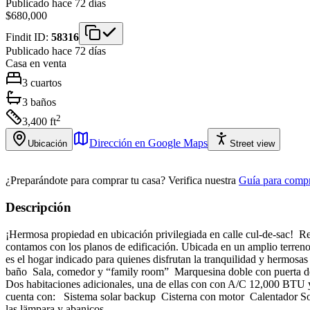
Publicado hace 72 días
$680,000
Findit ID:
58316
Publicado hace 72 días
Casa
en venta
3
cuartos
3
baños
2
3,400
ft
Dirección en Google Maps
Ubicación
Street view
¿Preparándote para comprar tu casa?
Verifica nuestra
Guía para compr
Descripción
¡Hermosa propiedad en ubicación privilegiada en calle cul-de-sac! Re
contamos con los planos de edificación. Ubicada en un amplio terren
es el hogar indicado para quienes disfrutan la tranquilidad y hermos
baño Sala, comedor y “family room” Marquesina doble con puerta de
Dos habitaciones adicionales, una de ellas con con A/C 12,000 BTU 
cuenta con: Sistema solar backup Cisterna con motor Calentador Sol
las lämpara y abanicos