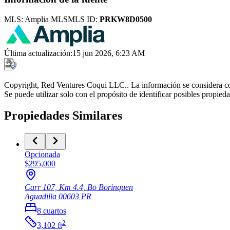
MLS:
Amplia MLS
MLS ID:
PRKW8D0500
Última actualización
:
15 jun 2026, 6:23 AM
Copyright, Red Ventures Coqui LLC.. La información se considera con
Se puede utilizar solo con el propósito de identificar posibles propie
Propiedades Similares
Opcionada
$295,000
Carr 107, Km 4.4, Bo Borinquen
Aguadilla
00603
PR
8
cuartos
2
3,102
ft