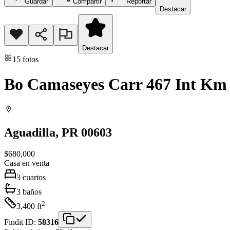
Guardar
Compartir
Reportar
Destacar
Destacar
15
fotos
Bo Camaseyes Carr 467 Int Km 0
Aguadilla
, PR
00603
$680,000
Casa
en venta
3
cuartos
3
baños
2
3,400
ft
Findit ID:
58316