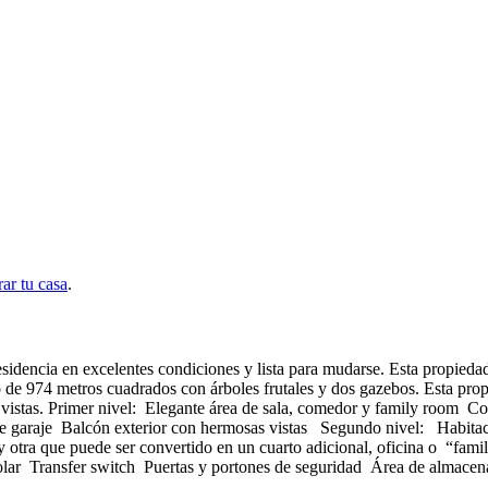
ar tu casa
.
sidencia en excelentes condiciones y lista para mudarse. Esta propiedad
o de 974 metros cuadrados con árboles frutales y dos gazebos. Esta pr
as vistas. Primer nivel: Elegante área de sala, comedor y family room
 garaje Balcón exterior con hermosas vistas Segundo nivel: Habitac
y otra que puede ser convertido en un cuarto adicional, oficina o “f
ar Transfer switch Puertas y portones de seguridad Área de almacena