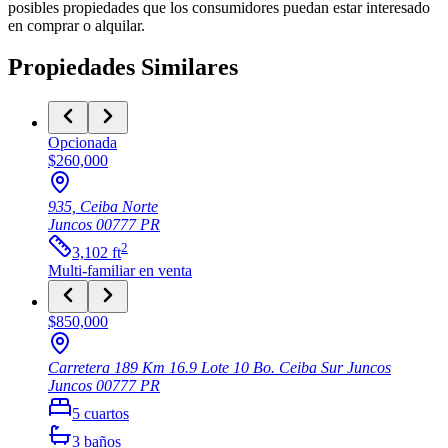
posibles propiedades que los consumidores puedan estar interesado
en comprar o alquilar.
Propiedades Similares
Opcionada
$260,000
935, Ceiba Norte
Juncos
00777
PR
2
3,102
ft
Multi-familiar
en venta
$850,000
Carretera 189 Km 16.9 Lote 10 Bo. Ceiba Sur Juncos
Juncos
00777
PR
5
cuartos
3
baños