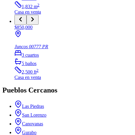
2
1,832
m
Casa
en venta
$850,000
Juncos
00777
PR
3
cuartos
5
baños
2
2,500
ft
Casa
en venta
Pueblos Cercanos
Las Piedras
San Lorenzo
Canovanas
Gurabo