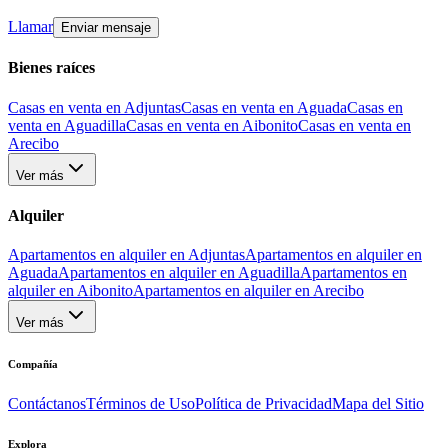
Llamar
Enviar mensaje
Bienes raíces
Casas en venta en Adjuntas
Casas en venta en Aguada
Casas en
venta en Aguadilla
Casas en venta en Aibonito
Casas en venta en
Arecibo
Ver más
Alquiler
Apartamentos en alquiler en Adjuntas
Apartamentos en alquiler en
Aguada
Apartamentos en alquiler en Aguadilla
Apartamentos en
alquiler en Aibonito
Apartamentos en alquiler en Arecibo
Ver más
Compañía
Contáctanos
Términos de Uso
Política de Privacidad
Mapa del Sitio
Explora