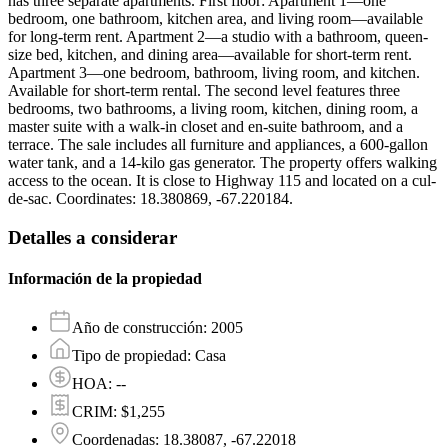
has three separate apartments. First floor: Apartment 1—one
bedroom, one bathroom, kitchen area, and living room—available
for long-term rent. Apartment 2—a studio with a bathroom, queen-
size bed, kitchen, and dining area—available for short-term rent.
Apartment 3—one bedroom, bathroom, living room, and kitchen.
Available for short-term rental. The second level features three
bedrooms, two bathrooms, a living room, kitchen, dining room, a
master suite with a walk-in closet and en-suite bathroom, and a
terrace. The sale includes all furniture and appliances, a 600-gallon
water tank, and a 14-kilo gas generator. The property offers walking
access to the ocean. It is close to Highway 115 and located on a cul-
de-sac. Coordinates: 18.380869, -67.220184.
Detalles a considerar
Información de la propiedad
Año de construcción
:
2005
Tipo de propiedad
:
Casa
HOA
:
--
CRIM
:
$1,255
Coordenadas
:
18.38087, -67.22018