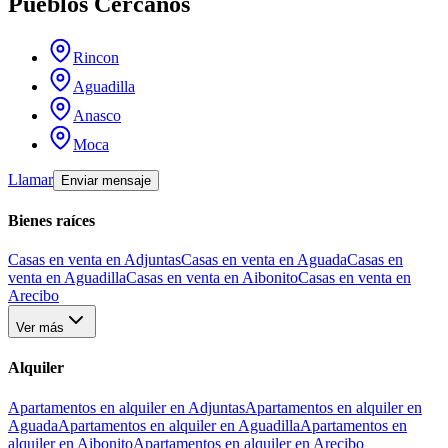
Pueblos Cercanos
Rincon
Aguadilla
Anasco
Moca
Llamar
Enviar mensaje
Bienes raíces
Casas en venta en Adjuntas
Casas en venta en Aguada
Casas en
venta en Aguadilla
Casas en venta en Aibonito
Casas en venta en
Arecibo
Ver más
Alquiler
Apartamentos en alquiler en Adjuntas
Apartamentos en alquiler en
Aguada
Apartamentos en alquiler en Aguadilla
Apartamentos en
alquiler en Aibonito
Apartamentos en alquiler en Arecibo