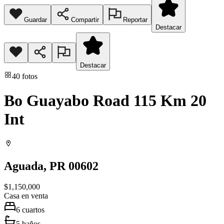
Guardar
Compartir
Reportar
Destacar
Destacar
40
fotos
Bo Guayabo Road 115 Km 20
Int
Aguada
, PR
00602
$1,150,000
Casa
en venta
6
cuartos
5
baños