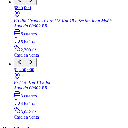
$825,000
Bo Rio Grande- Carr 115 Km 19.8 Sector Juan Muñiz
Aguada
00602
PR
6
cuartos
5
baños
2
2,200
ft
Casa
en venta
$1,250,000
Pr-115, Km 19.8 Int
Aguada
00602
PR
3
cuartos
4
baños
2
3,042
ft
Casa
en venta