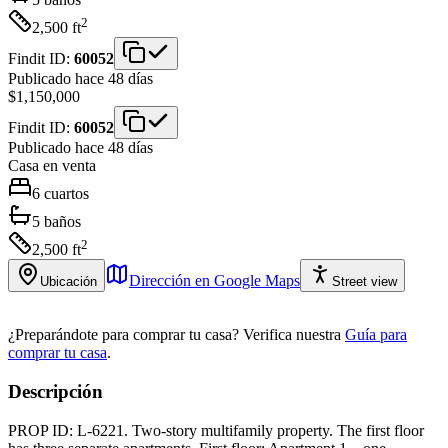
2
2,500
ft
Findit ID:
60052
Publicado hace 48 días
$1,150,000
Findit ID:
60052
Publicado hace 48 días
Casa
en venta
6
cuartos
5
baños
2
2,500
ft
Dirección en Google Maps
Ubicación
Street view
¿Preparándote para comprar tu casa?
Verifica nuestra
Guía para
comprar tu casa
.
Descripción
PROP ID: L-6221. Two-story multifamily property. The first floor