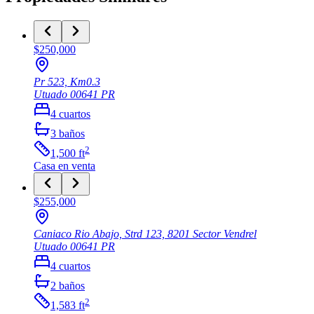
$250,000
Pr 523, Km0.3
Utuado
00641
PR
4
cuartos
3
baños
2
1,500
ft
Casa
en venta
$255,000
Caniaco Rio Abajo, Strd 123, 8201 Sector Vendrel
Utuado
00641
PR
4
cuartos
2
baños
2
1,583
ft