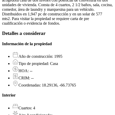
acogedora casa de dos niveles con potencial de convertirla en dos
unidades de vivienda. Consta de 4 cuartos, 2 1/2 baños, sala, cocina,
comedor, área de laundry y marquesina para un vehículo.
Distribuidos en 1,947 pc de construcción y en un solar de 577
mts2. Para visitar la propiedad se requiere carta de pre
cualificación o evidencia de fondos.
Detalles a considerar
Información de la propiedad
Año de construcción
:
1995
Tipo de propiedad
:
Casa
HOA
:
--
CRIM
:
--
Coordenadas
:
18.29136, -66.73765
Interior
Cuartos
:
4