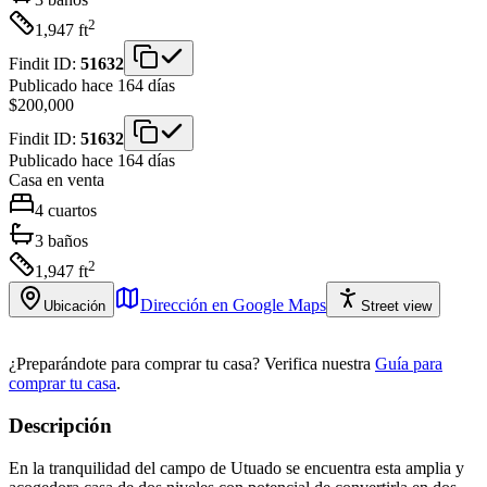
2
1,947
ft
Findit ID:
51632
Publicado hace 164 días
$200,000
Findit ID:
51632
Publicado hace 164 días
Casa
en venta
4
cuartos
3
baños
2
1,947
ft
Dirección en Google Maps
Ubicación
Street view
¿Preparándote para comprar tu casa?
Verifica nuestra
Guía para
comprar tu casa
.
Descripción
En la tranquilidad del campo de Utuado se encuentra esta amplia y