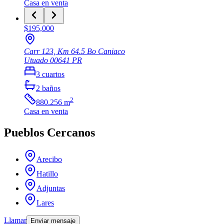
Casa
en venta
$195,000
Carr 123, Km 64.5 Bo Caniaco
Utuado
00641
PR
3
cuartos
2
baños
2
880.256
m
Casa
en venta
Pueblos Cercanos
Arecibo
Hatillo
Adjuntas
Lares
Llamar
Enviar mensaje