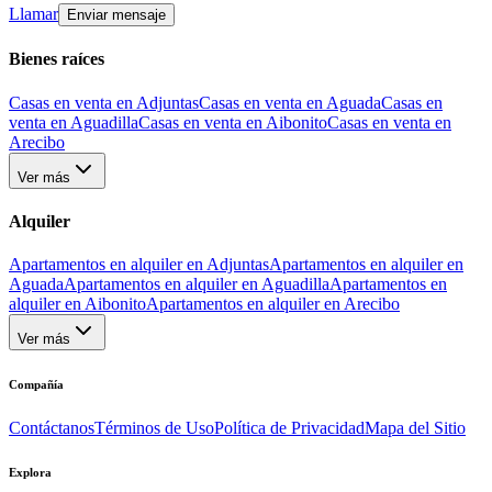
Llamar
Enviar mensaje
Bienes raíces
Casas en venta en Adjuntas
Casas en venta en Aguada
Casas en
venta en Aguadilla
Casas en venta en Aibonito
Casas en venta en
Arecibo
Ver más
Alquiler
Apartamentos en alquiler en Adjuntas
Apartamentos en alquiler en
Aguada
Apartamentos en alquiler en Aguadilla
Apartamentos en
alquiler en Aibonito
Apartamentos en alquiler en Arecibo
Ver más
Compañía
Contáctanos
Términos de Uso
Política de Privacidad
Mapa del Sitio
Explora