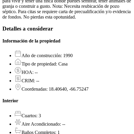
para vivir y tener una finca donde puedes sembrar, tener animales de
granja o construir a gusto. Nota: Necesita reubicación de pozo
séptico. Para citas se requiere carta de precualificación y/o evidencia
de fondos. No pierdas esta opotunidad.
Detalles a considerar
Información de la propiedad
Año de construcción
:
1990
Tipo de propiedad
:
Casa
HOA
:
--
CRIM
:
--
Coordenadas
:
18.40640, -66.75247
Interior
Cuartos
:
3
Aire Acondicionado
:
--
Baños Completos
:
1