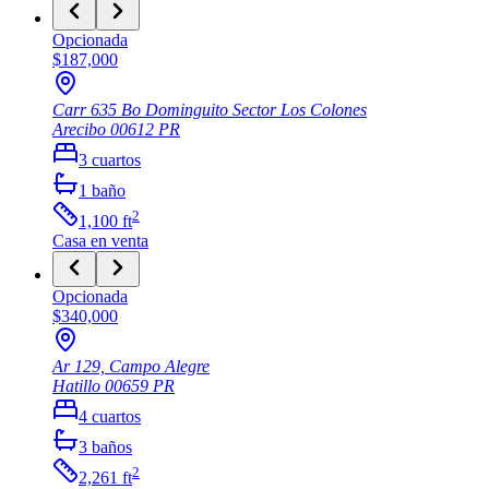
Opcionada
$187,000
Carr 635 Bo Dominguito Sector Los Colones
Arecibo
00612
PR
3
cuartos
1
baño
2
1,100
ft
Casa
en venta
Opcionada
$340,000
Ar 129, Campo Alegre
Hatillo
00659
PR
4
cuartos
3
baños
2
2,261
ft