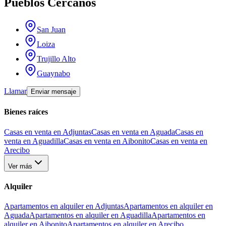
Pueblos Cercanos
San Juan
Loiza
Trujillo Alto
Guaynabo
Llamar
Enviar mensaje
Bienes raíces
Casas en venta en Adjuntas
Casas en venta en Aguada
Casas en
venta en Aguadilla
Casas en venta en Aibonito
Casas en venta en
Arecibo
Ver más
Alquiler
Apartamentos en alquiler en Adjuntas
Apartamentos en alquiler en
Aguada
Apartamentos en alquiler en Aguadilla
Apartamentos en
alquiler en Aibonito
Apartamentos en alquiler en Arecibo