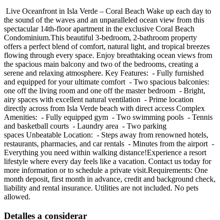
Live Oceanfront in Isla Verde – Coral Beach Wake up each day to
the sound of the waves and an unparalleled ocean view from this
spectacular 14th-floor apartment in the exclusive Coral Beach
Condominium.This beautiful 3-bedroom, 2-bathroom property
offers a perfect blend of comfort, natural light, and tropical breezes
flowing through every space. Enjoy breathtaking ocean views from
the spacious main balcony and two of the bedrooms, creating a
serene and relaxing atmosphere. Key Features: - Fully furnished
and equipped for your ultimate comfort - Two spacious balconies:
one off the living room and one off the master bedroom - Bright,
airy spaces with excellent natural ventilation - Prime location
directly across from Isla Verde beach with direct access Complex
Amenities: - Fully equipped gym - Two swimming pools - Tennis
and basketball courts - Laundry area - Two parking
spaces Unbeatable Location: - Steps away from renowned hotels,
restaurants, pharmacies, and car rentals - Minutes from the airport -
Everything you need within walking distance!Experience a resort
lifestyle where every day feels like a vacation. Contact us today for
more information or to schedule a private visit.Requirements: One
month deposit, first month in advance, credit and background check,
liability and rental insurance. Utilities are not included. No pets
allowed.
Detalles a considerar