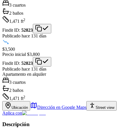
3
cuartos
2
baños
2
1,471
ft
Findit ID:
52823
Publicado hace 131 días
$3,500
Precio inicial
$3,800
Findit ID:
52823
Publicado hace 131 días
Apartamento
en alquiler
3
cuartos
2
baños
2
1,471
ft
Dirección en Google Maps
Ubicación
Street view
Aplica con
Descripción