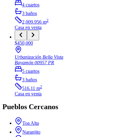
4
cuartos
3
baños
2
2,009.956
m
Casa
en venta
$450,000
Urbanización Bella Vista
Bayamón
00957
PR
5
cuartos
3
baños
2
516.11
m
Casa
en venta
Pueblos Cercanos
Toa Alta
Naranjito