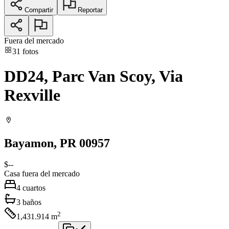
Compartir
Reportar
Fuera del mercado
31
fotos
DD24, Parc Van Scoy, Via
Rexville
Bayamon
, PR
00957
$--
Casa
fuera del mercado
4
cuartos
3
baños
2
1,431.914
m