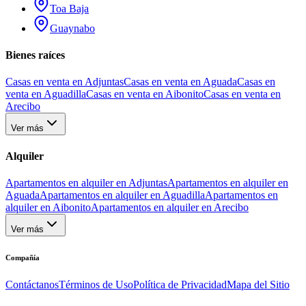
Toa Baja
Guaynabo
Bienes raíces
Casas en venta en Adjuntas
Casas en venta en Aguada
Casas en
venta en Aguadilla
Casas en venta en Aibonito
Casas en venta en
Arecibo
Ver más
Alquiler
Apartamentos en alquiler en Adjuntas
Apartamentos en alquiler en
Aguada
Apartamentos en alquiler en Aguadilla
Apartamentos en
alquiler en Aibonito
Apartamentos en alquiler en Arecibo
Ver más
Compañía
Contáctanos
Términos de Uso
Política de Privacidad
Mapa del Sitio