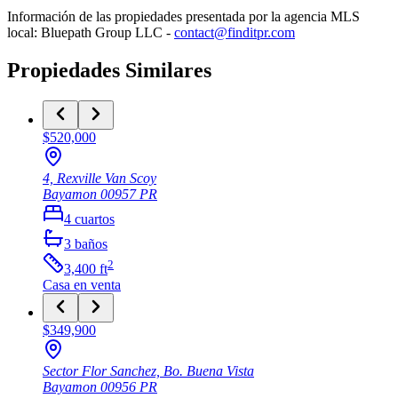
Información de las propiedades presentada por la agencia MLS
local: Bluepath Group LLC -
contact@finditpr.com
Propiedades Similares
$520,000
4, Rexville Van Scoy
Bayamon
00957
PR
4
cuartos
3
baños
2
3,400
ft
Casa
en venta
$349,900
Sector Flor Sanchez, Bo. Buena Vista
Bayamon
00956
PR