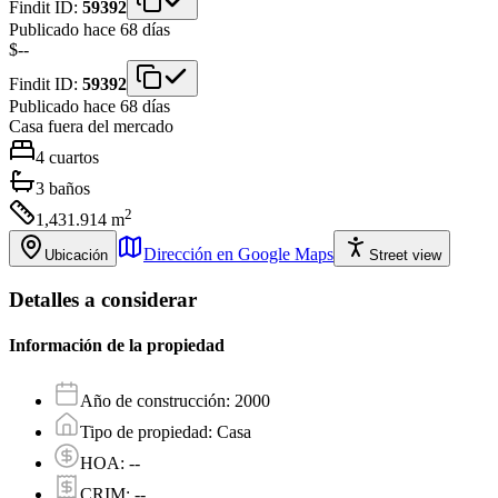
Findit ID:
59392
Publicado hace 68 días
$--
Findit ID:
59392
Publicado hace 68 días
Casa
fuera del mercado
4
cuartos
3
baños
2
1,431.914
m
Dirección en Google Maps
Ubicación
Street view
Detalles a considerar
Información de la propiedad
Año de construcción
:
2000
Tipo de propiedad
:
Casa
HOA
:
--
CRIM
:
--