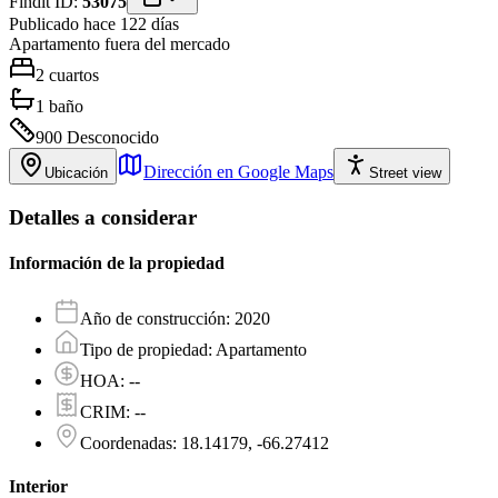
Findit ID:
53075
Publicado hace 122 días
Apartamento
fuera del mercado
2
cuartos
1
baño
900
Desconocido
Dirección en Google Maps
Ubicación
Street view
Detalles a considerar
Información de la propiedad
Año de construcción
:
2020
Tipo de propiedad
:
Apartamento
HOA
:
--
CRIM
:
--
Coordenadas
:
18.14179, -66.27412
Interior