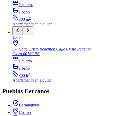
2
cuartos
1
baño
2
800
m
Apartamento
en alquiler
$675
57, Calle Cristo Redentor, Calle Cristo Redentor
Cidra
00739
PR
1
cuarto
1
baño
2
800
ft
Apartamento
en alquiler
Pueblos Cercanos
Barranquitas
Coamo