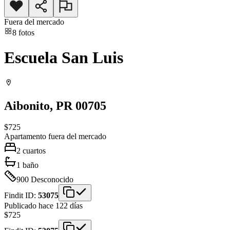
Fuera del mercado
8
fotos
Escuela San Luis
Aibonito
, PR
00705
$725
Apartamento
fuera del mercado
2
cuartos
1
baño
900
Desconocido
Findit ID:
53075
Publicado hace 122 días
$725