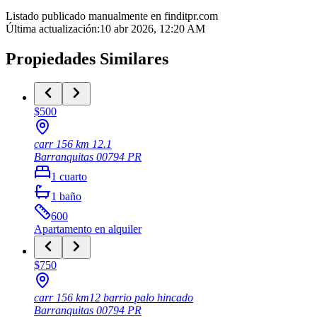
Listado publicado manualmente en finditpr.com
Última actualización
:
10 abr 2026, 12:20 AM
Propiedades Similares
$500
carr 156 km 12.1
Barranquitas
00794
PR
1
cuarto
1
baño
600
Apartamento
en alquiler
$750
carr 156 km12 barrio palo hincado
Barranquitas
00794
PR