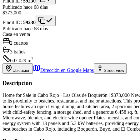
Findit ID:
59230
Publicado hace 68 días
$373,000
Findit ID:
59230
Publicado hace 68 días
Casa
en venta
2
cuartos
3
baños
2
607.029
m
Dirección en Google Maps
Ubicación
Street view
Descripción
Home for Sale in Cabo Rojo - Las Olas de Boquerón | $373,000 New c
to its proximity to beaches, restaurants, and major attractions. This 
home features an open living, dining, and kitchen area, 2 spacious be
with child-safety fencing, a storage shed, and a generous 6,458 sq. ft.
Microwave, blender, and electric wine opener Plates, utensils, and co
energy system with 13 panels and 5.3 kW batteries, providing energy
best beaches in Cabo Rojo, including Boquerón, Buyé, and El Comba