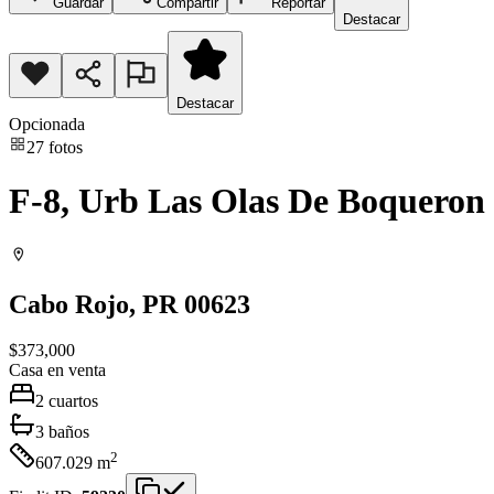
Guardar
Compartir
Reportar
Destacar
Destacar
Opcionada
27
fotos
F-8, Urb Las Olas De Boqueron
Cabo Rojo
, PR
00623
$373,000
Casa
en venta
2
cuartos
3
baños
2
607.029
m