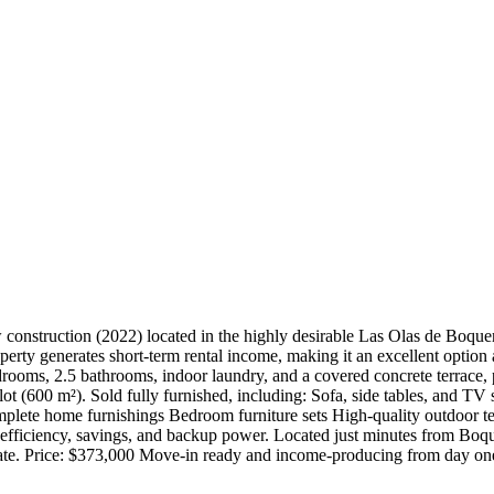
onstruction (2022) located in the highly desirable Las Olas de Boque
property generates short-term rental income, making it an excellent optio
drooms, 2.5 bathrooms, indoor laundry, and a covered concrete terrace, 
 lot (600 m²). Sold fully furnished, including: Sofa, side tables, and TV
mplete home furnishings Bedroom furniture sets High-quality outdoor ter
 efficiency, savings, and backup power. Located just minutes from Boq
te. Price: $373,000 Move-in ready and income-producing from day on