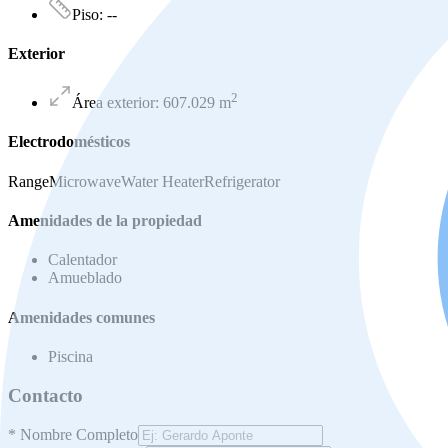
Piso
:
--
Exterior
2
Área exterior
:
607.029
m
Electrodomésticos
Range
Microwave
Water Heater
Refrigerator
Amenidades de la propiedad
Calentador
Amueblado
Amenidades comunes
Piscina
Contacto
*
Nombre Completo