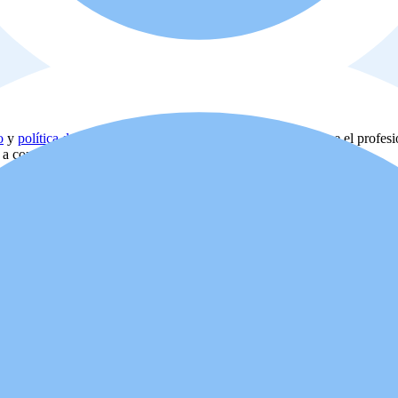
o
y
política de privacidad
. Además, usted está de acuerdo que el profes
d a comprar o alquilar la propiedad.