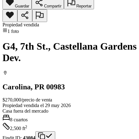
Guardar
Compartir
Reportar
Propiedad vendida
1
foto
G4, 7th St., Castellana Gardens
Dev.
Carolina
, PR
00983
$270,000
/
precio de venta
Propiedad vendida el 29 may 2026
Casa
fuera del mercado
8
cuartos
2
2,500
ft
Findit ID:
43084