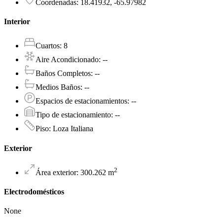
Coordenadas
:
18.41932, -65.97982
Interior
Cuartos
:
8
Aire Acondicionado
:
--
Baños Completos
:
--
Medios Baños
:
--
Espacios de estacionamientos
:
--
Tipo de estacionamiento
:
--
Piso
:
Loza Italiana
Exterior
2
Área exterior
:
300.262
m
Electrodomésticos
None