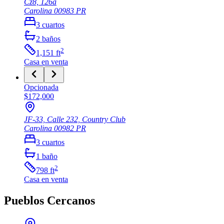
Cz8, 126a
Carolina
00983
PR
3
cuartos
2
baños
2
1,151
ft
Casa
en venta
Opcionada
$172,000
JF-33, Calle 232, Country Club
Carolina
00982
PR
3
cuartos
1
baño
2
798
ft
Casa
en venta
Pueblos Cercanos