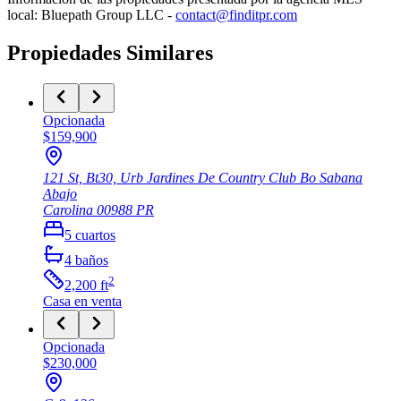
local: Bluepath Group LLC -
contact@finditpr.com
Propiedades Similares
Opcionada
$159,900
121 St, Bt30, Urb Jardines De Country Club Bo Sabana
Abajo
Carolina
00988
PR
5
cuartos
4
baños
2
2,200
ft
Casa
en venta
Opcionada
$230,000