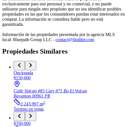
exclusivamente para uso personal y no comercial, y no puede
utilizarse para ningún otro propósito que no sea identificar posibles
propiedades en las que los consumidores puedan estar interesados en
comprar. La información se considera fiable pero no está
garantizada.
Información de las propiedades presentada por la agencia MLS
local: Bluepath Group LLC -
contact@finditpr.com
Propiedades Similares
Opcionada
$150,000
Calle Volcan #83 Carr 871 Bo El Volcan
Bayamon
00961
PR
2
2,243.997
m
Terreno
en venta
$350,000