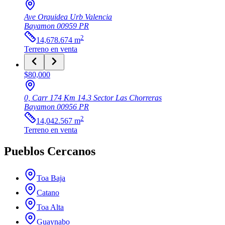
Ave Orquidea Urb Valencia
Bayamon
00959
PR
2
14,678.674
m
Terreno
en venta
$80,000
0, Carr 174 Km 14.3 Sector Las Chorreras
Bayamon
00956
PR
2
14,042.567
m
Terreno
en venta
Pueblos Cercanos
Toa Baja
Catano
Toa Alta
Guaynabo