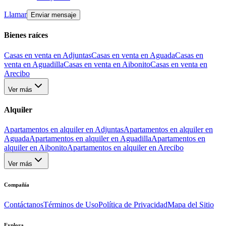
Llamar
Enviar mensaje
Bienes raíces
Casas en venta en Adjuntas
Casas en venta en Aguada
Casas en
venta en Aguadilla
Casas en venta en Aibonito
Casas en venta en
Arecibo
Ver más
Alquiler
Apartamentos en alquiler en Adjuntas
Apartamentos en alquiler en
Aguada
Apartamentos en alquiler en Aguadilla
Apartamentos en
alquiler en Aibonito
Apartamentos en alquiler en Arecibo
Ver más
Compañía
Contáctanos
Términos de Uso
Política de Privacidad
Mapa del Sitio
Explora