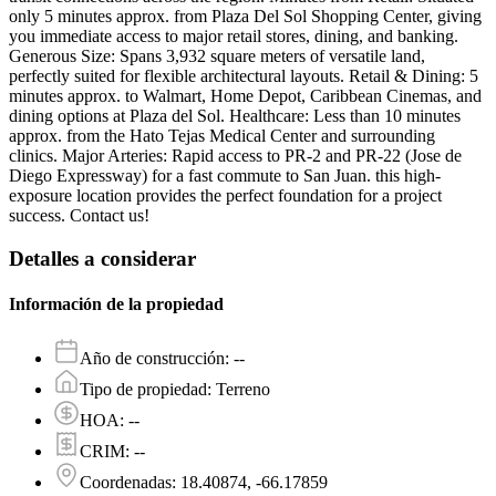
only 5 minutes approx. from Plaza Del Sol Shopping Center, giving
you immediate access to major retail stores, dining, and banking.
Generous Size: Spans 3,932 square meters of versatile land,
perfectly suited for flexible architectural layouts. Retail & Dining: 5
minutes approx. to Walmart, Home Depot, Caribbean Cinemas, and
dining options at Plaza del Sol. Healthcare: Less than 10 minutes
approx. from the Hato Tejas Medical Center and surrounding
clinics. Major Arteries: Rapid access to PR-2 and PR-22 (Jose de
Diego Expressway) for a fast commute to San Juan. this high-
exposure location provides the perfect foundation for a project
success. Contact us!
Detalles a considerar
Información de la propiedad
Año de construcción
:
--
Tipo de propiedad
:
Terreno
HOA
:
--
CRIM
:
--
Coordenadas
:
18.40874, -66.17859