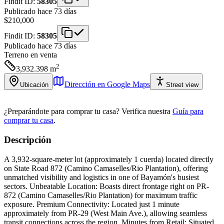
Findit ID:
58305
Publicado hace 73 días
$210,000
Findit ID:
58305
Publicado hace 73 días
Terreno
en venta
2
3,932.398
m
Dirección en Google Maps
Ubicación
Street view
¿Preparándote para comprar tu casa?
Verifica nuestra
Guía para
comprar tu casa
.
Descripción
A 3,932-square-meter lot (approximately 1 cuerda) located directly
on State Road 872 (Camino Camaselles/Rio Plantation), offering
unmatched visibility and logistics in one of Bayamón's busiest
sectors. Unbeatable Location: Boasts direct frontage right on PR-
872 (Camino Camaselles/Rio Plantation) for maximum traffic
exposure. Premium Connectivity: Located just 1 minute
approximately from PR-29 (West Main Ave.), allowing seamless
transit connections across the region. Minutes from Retail: Situated