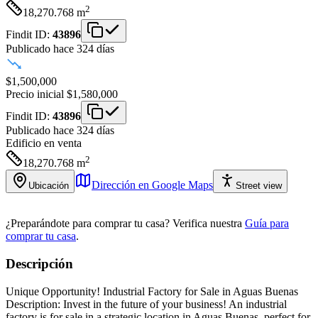
2
18,270.768
m
Findit ID:
43896
Publicado hace 324 días
$1,500,000
Precio inicial
$1,580,000
Findit ID:
43896
Publicado hace 324 días
Edificio
en venta
2
18,270.768
m
Dirección en Google Maps
Ubicación
Street view
¿Preparándote para comprar tu casa?
Verifica nuestra
Guía para
comprar tu casa
.
Descripción
Unique Opportunity! Industrial Factory for Sale in Aguas Buenas
Description: Invest in the future of your business! An industrial
factory is for sale in a strategic location in Aguas Buenas, perfect for