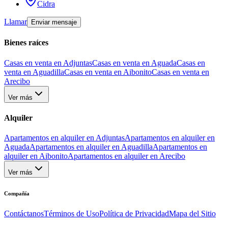
Cidra
Llamar
Enviar mensaje
Bienes raíces
Casas en venta en Adjuntas
Casas en venta en Aguada
Casas en
venta en Aguadilla
Casas en venta en Aibonito
Casas en venta en
Arecibo
Ver más
Alquiler
Apartamentos en alquiler en Adjuntas
Apartamentos en alquiler en
Aguada
Apartamentos en alquiler en Aguadilla
Apartamentos en
alquiler en Aibonito
Apartamentos en alquiler en Arecibo
Ver más
Compañía
Contáctanos
Términos de Uso
Política de Privacidad
Mapa del Sitio