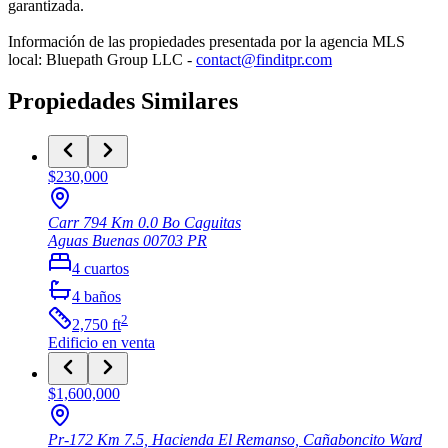
garantizada.
Información de las propiedades presentada por la agencia MLS
local: Bluepath Group LLC -
contact@finditpr.com
Propiedades Similares
$230,000
Carr 794 Km 0.0 Bo Caguitas
Aguas Buenas
00703
PR
4
cuartos
4
baños
2
2,750
ft
Edificio
en venta
$1,600,000
Pr-172 Km 7.5, Hacienda El Remanso, Cañaboncito Ward