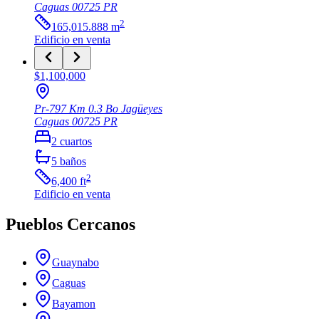
Caguas
00725
PR
2
165,015.888
m
Edificio
en venta
$1,100,000
Pr-797 Km 0.3 Bo Jagüeyes
Caguas
00725
PR
2
cuartos
5
baños
2
6,400
ft
Edificio
en venta
Pueblos Cercanos
Guaynabo
Caguas
Bayamon