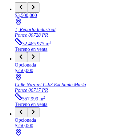
$3,500,000
1, Reparto Industrial
Ponce
00728
PR
2
32,465.975
m
Terreno
en venta
Opcionada
$250,000
Calle Nazaret C-b3 Ext Santa Marla
Ponce
00717
PR
2
557.999
m
Terreno
en venta
Opcionada
$250,000