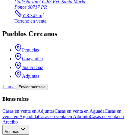
Calle Nazaret C-b3 Ext. Santa Marla
Ponce
00717
PR
2
558.347
m
Terreno
en venta
Pueblos Cercanos
Penuelas
Guayanilla
Juana Diaz
Adjuntas
Llamar
Enviar mensaje
Bienes raíces
Casas en venta en Adjuntas
Casas en venta en Aguada
Casas en
venta en Aguadilla
Casas en venta en Aibonito
Casas en venta en
Arecibo
Ver más