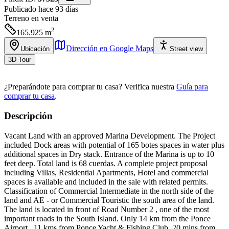
Publicado hace 93 días
Terreno
en venta
2
165.925
m
Dirección en Google Maps
Ubicación
Street view
3D Tour
¿Preparándote para comprar tu casa?
Verifica nuestra
Guía para
comprar tu casa
.
Descripción
Vacant Land with an approved Marina Development. The Project
included Dock areas with potential of 165 botes spaces in water plus
additional spaces in Dry stack. Entrance of the Marina is up to 10
feet deep. Total land is 68 cuerdas. A complete project proposal
including Villas, Residential Apartments, Hotel and commercial
spaces is available and included in the sale with related permits.
Classification of Commercial Intermediate in the north side of the
land and AE - or Commercial Touristic the south area of the land.
The land is located in front of Road Number 2 , one of the most
important roads in the South Island. Only 14 km from the Ponce
Airport , 11 kms from Ponce Yacht & Fishing Club, 20 mins from