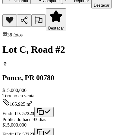
Guardar
Compartir
Reportar
Destacar
Destacar
36
fotos
Lot C, Road #2
Ponce
, PR
00780
$15,000,000
Terreno
en venta
2
165.925
m
Findit ID:
57323
Publicado hace 93 días
$15,000,000
Findit ID:
57323