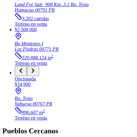
Land For Sale, 908 Km. 3.1 Bo. Tejas
Humacao
00791
PR
3.202
cuerdas
Terreno
en venta
$2,500,000
Bo Montones I
Las Piedras
00771
PR
2
220,888.124
m
Terreno
en venta
Opcionada
$34,900
Bo. Tejas
Yabucoa
00767
PR
2
896.607
m
Terreno
en venta
Pueblos Cercanos