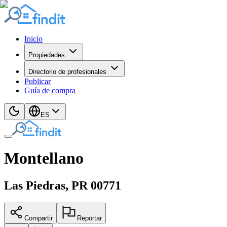
Inicio
Propiedades
Directorio de profesionales
Publicar
Guía de compra
ES
Montellano
Las Piedras
, PR
00771
Compartir
Reportar