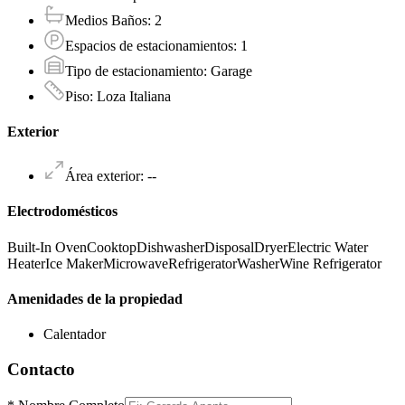
Medios Baños
:
2
Espacios de estacionamientos
:
1
Tipo de estacionamiento
:
Garage
Piso
:
Loza Italiana
Exterior
Área exterior
:
--
Electrodomésticos
Built-In Oven
Cooktop
Dishwasher
Disposal
Dryer
Electric Water
Heater
Ice Maker
Microwave
Refrigerator
Washer
Wine Refrigerator
Amenidades de la propiedad
Calentador
Contacto