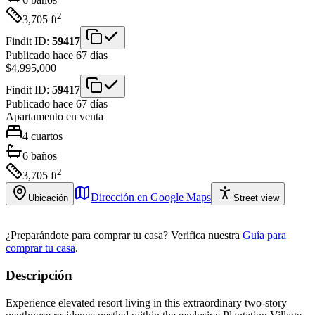
2
3,705
ft
Findit ID:
59417
Publicado hace 67 días
$4,995,000
Findit ID:
59417
Publicado hace 67 días
Apartamento
en venta
4
cuartos
6
baños
2
3,705
ft
Dirección en Google Maps
Ubicación
Street view
¿Preparándote para comprar tu casa?
Verifica nuestra
Guía para
comprar tu casa
.
Descripción
Experience elevated resort living in this extraordinary two-story