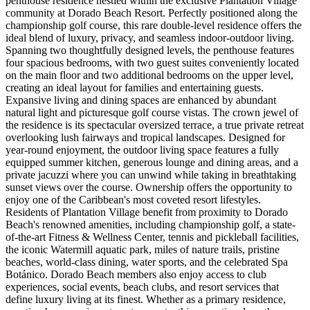
penthouse residence nestled within the exclusive Plantation Village
community at Dorado Beach Resort. Perfectly positioned along the
championship golf course, this rare double-level residence offers the
ideal blend of luxury, privacy, and seamless indoor-outdoor living.
Spanning two thoughtfully designed levels, the penthouse features
four spacious bedrooms, with two guest suites conveniently located
on the main floor and two additional bedrooms on the upper level,
creating an ideal layout for families and entertaining guests.
Expansive living and dining spaces are enhanced by abundant
natural light and picturesque golf course vistas. The crown jewel of
the residence is its spectacular oversized terrace, a true private retreat
overlooking lush fairways and tropical landscapes. Designed for
year-round enjoyment, the outdoor living space features a fully
equipped summer kitchen, generous lounge and dining areas, and a
private jacuzzi where you can unwind while taking in breathtaking
sunset views over the course. Ownership offers the opportunity to
enjoy one of the Caribbean's most coveted resort lifestyles.
Residents of Plantation Village benefit from proximity to Dorado
Beach's renowned amenities, including championship golf, a state-
of-the-art Fitness & Wellness Center, tennis and pickleball facilities,
the iconic Watermill aquatic park, miles of nature trails, pristine
beaches, world-class dining, water sports, and the celebrated Spa
Botánico. Dorado Beach members also enjoy access to club
experiences, social events, beach clubs, and resort services that
define luxury living at its finest. Whether as a primary residence,