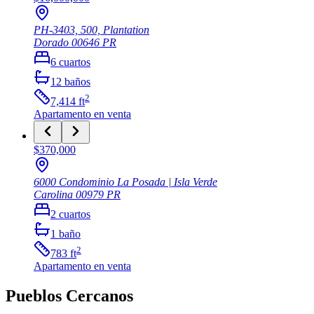
PH-3403, 500, Plantation
Dorado
00646
PR
6
cuartos
12
baños
2
7,414
ft
Apartamento
en venta
$370,000
6000 Condominio La Posada | Isla Verde
Carolina
00979
PR
2
cuartos
1
baño
2
783
ft
Apartamento
en venta
Pueblos Cercanos