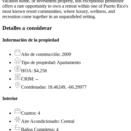
vacation home, or investment property, this exceptional penthouse
offers a rare opportunity to own a retreat within one of Puerto Rico's
most known resort communities, where luxury, wellness, and
recreation come together in an unparalleled setting.
Detalles a considerar
Información de la propiedad
Año de construcción
:
2009
Tipo de propiedad
:
Apartamento
HOA
:
$4,258
CRIM
:
--
Coordenadas
:
18.46249, -66.29977
Interior
Cuartos
:
4
Aire Acondicionado
:
Central
Baños Completos
:
4