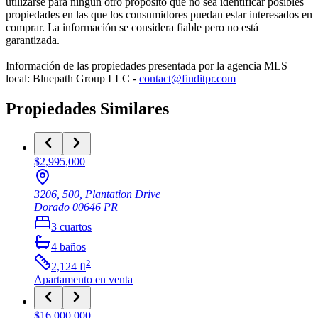
utilizarse para ningún otro propósito que no sea identificar posibles
propiedades en las que los consumidores puedan estar interesados en
comprar. La información se considera fiable pero no está
garantizada.
Información de las propiedades presentada por la agencia MLS
local: Bluepath Group LLC -
contact@finditpr.com
Propiedades Similares
$2,995,000
3206, 500, Plantation Drive
Dorado
00646
PR
3
cuartos
4
baños
2
2,124
ft
Apartamento
en venta
$16,000,000