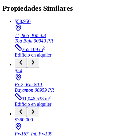
Propiedades Similares
$58,950
11, 865, Km 4.8
Toa Baja
00949
PR
2
365.109
m
Edificio
en alquiler
$24
Pr 2, Km 80.1
Bayamon
00959
PR
2
11,046.538
m
Edificio
en alquiler
$360,000
Pr-167, Int. Pr-199