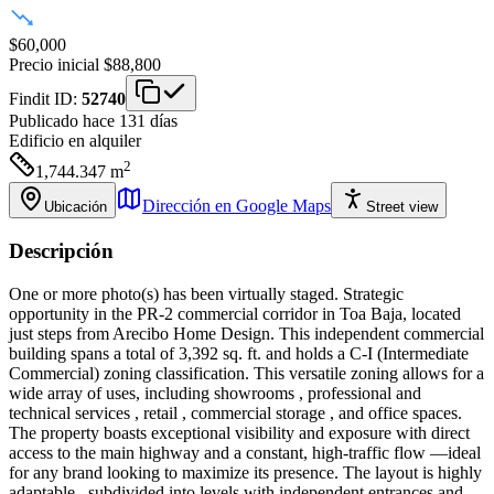
$60,000
Precio inicial
$88,800
Findit ID:
52740
Publicado hace 131 días
Edificio
en alquiler
2
1,744.347
m
Dirección en Google Maps
Ubicación
Street view
Descripción
One or more photo(s) has been virtually staged. Strategic
opportunity in the PR-2 commercial corridor in Toa Baja, located
just steps from Arecibo Home Design. This independent commercial
building spans a total of 3,392 sq. ft. and holds a C-I (Intermediate
Commercial) zoning classification. This versatile zoning allows for a
wide array of uses, including showrooms , professional and
technical services , retail , commercial storage , and office spaces.
The property boasts exceptional visibility and exposure with direct
access to the main highway and a constant, high-traffic flow —ideal
for any brand looking to maximize its presence. The layout is highly
adaptable , subdivided into levels with independent entrances and