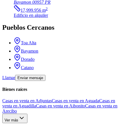
Bayamon
00957
PR
2
17,999.956
m
Edificio
en alquiler
Pueblos Cercanos
Toa Alta
Bayamon
Dorado
Catano
Llamar
Enviar mensaje
Bienes raíces
Casas en venta en Adjuntas
Casas en venta en Aguada
Casas en
venta en Aguadilla
Casas en venta en Aibonito
Casas en venta en
Arecibo
Ver más