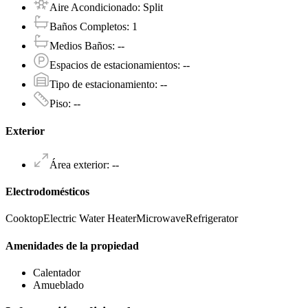
Aire Acondicionado
:
Split
Baños Completos
:
1
Medios Baños
:
--
Espacios de estacionamientos
:
--
Tipo de estacionamiento
:
--
Piso
:
--
Exterior
Área exterior
:
--
Electrodomésticos
Cooktop
Electric Water Heater
Microwave
Refrigerator
Amenidades de la propiedad
Calentador
Amueblado