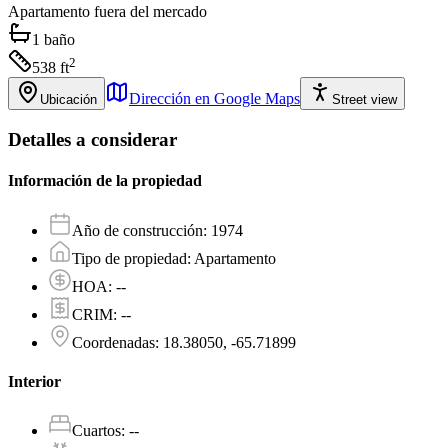
Apartamento
fuera del mercado
1
baño
2
538
ft
Dirección en Google Maps
Ubicación
Street view
Detalles a considerar
Información de la propiedad
Año de construcción
:
1974
Tipo de propiedad
:
Apartamento
HOA
:
--
CRIM
:
--
Coordenadas
:
18.38050, -65.71899
Interior
Cuartos
:
--