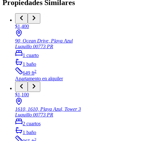
Propiedades Similares
$1,400
90, Ocean Drive, Playa Azul
Luquillo
00773
PR
1
cuarto
1
baño
2
649
ft
Apartamento
en alquiler
$1,100
1610, 1610, Playa Azul, Tower 3
Luquillo
00773
PR
2
cuartos
1
baño
2