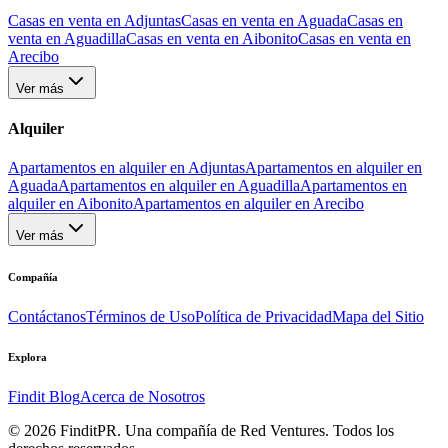
Casas en venta en Adjuntas
Casas en venta en Aguada
Casas en
venta en Aguadilla
Casas en venta en Aibonito
Casas en venta en
Arecibo
Ver más
Alquiler
Apartamentos en alquiler en Adjuntas
Apartamentos en alquiler en
Aguada
Apartamentos en alquiler en Aguadilla
Apartamentos en
alquiler en Aibonito
Apartamentos en alquiler en Arecibo
Ver más
Compañía
Contáctanos
Términos de Uso
Política de Privacidad
Mapa del Sitio
Explora
Findit Blog
Acerca de Nosotros
©
2026
FinditPR. Una compañía de Red Ventures. Todos los