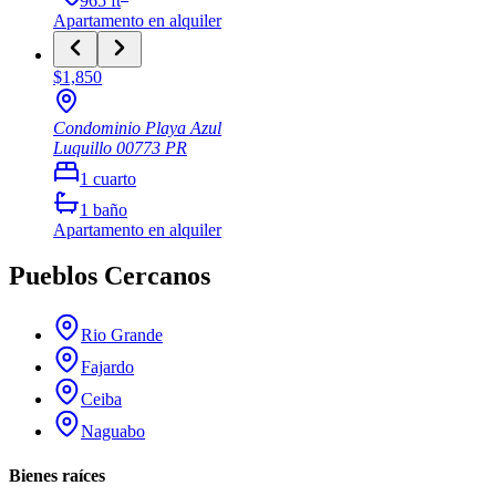
965
ft
Apartamento
en alquiler
$1,850
Condominio Playa Azul
Luquillo
00773
PR
1
cuarto
1
baño
Apartamento
en alquiler
Pueblos Cercanos
Rio Grande
Fajardo
Ceiba
Naguabo
Bienes raíces