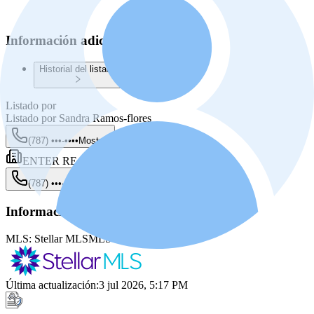
Información adicional
Historial del listado
Listado por
Listado por
Sandra Ramos-flores
(787) •••-••••
Mostrar
ENTER REAL ESTATE NETWORK
(787) •••-••••
Mostrar
Información de la fuente
MLS:
Stellar MLS
MLS ID:
PR9121782
Última actualización
:
3 jul 2026, 5:17 PM