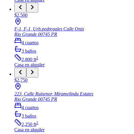
$2,500
F-1, F-1, Urb.pedregales Calle Onix
Rio Grande
00745
PR
4
cuartos
3
baños
2
2,800
ft
Casa
en alquiler
$2,750
223, Calle Ruisenor, Miramelinda Estates
Rio Grande
00745
PR
4
cuartos
3
baños
2
2,250
ft
Casa
en alquiler