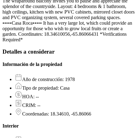
The wraparound balcony invites you to pause and appreciate the
splendor of the countryside. Layout: 4 bedrooms & 1 bathroom,
high ceilings, kitchen with new PVC cabinets, mirrored closet doors
and PVC organizing system, several covered parking spaces.
•••••Casa Roca••••• It has a very large lot, which could provide an
opportunity for those who wish to grow local fruits or create a
garden. Coordinates: 18.34610056,-65.86066431 *Verifications
Required*
Detalles a considerar
Información de la propiedad
Año de construcción
:
1978
Tipo de propiedad
:
Casa
HOA
:
--
CRIM
:
--
Coordenadas
:
18.34610, -65.86066
Interior