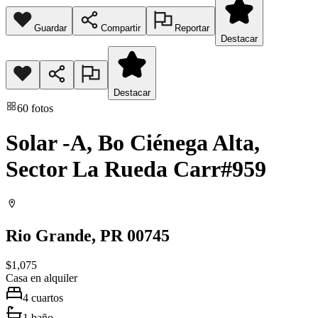
Guardar
Compartir
Reportar
Destacar
Destacar
60
fotos
Solar -A, Bo Ciénega Alta,
Sector La Rueda Carr#959
Rio Grande
, PR
00745
$1,075
Casa
en alquiler
4
cuartos
1
baño