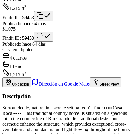
2
1,215
ft
Findit ID:
59453
Publicado hace 64 días
$1,075
Findit ID:
59453
Publicado hace 64 días
Casa
en alquiler
4
cuartos
1
baño
2
1,215
ft
Dirección en Google Maps
Ubicación
Street view
Descripción
Surrounded by nature, in a serene setting, you’ll find: •••••Casa
Roca•••••. This traditional country home, is situated on a spacious
lot in the countryside of Río Grande. Its traditional design and
aesthetic enhance the structure, which provides exceptional cross-
ventilation and abundant natural light flowing throughout the home.