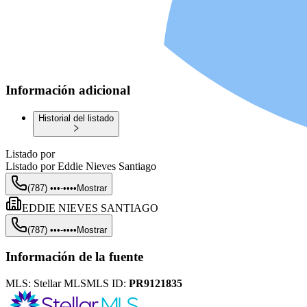
Información adicional
Historial del listado
Listado por
Listado por
Eddie Nieves Santiago
(787) •••-••••
Mostrar
EDDIE NIEVES SANTIAGO
(787) •••-••••
Mostrar
Información de la fuente
MLS:
Stellar MLS
MLS ID:
PR9121835