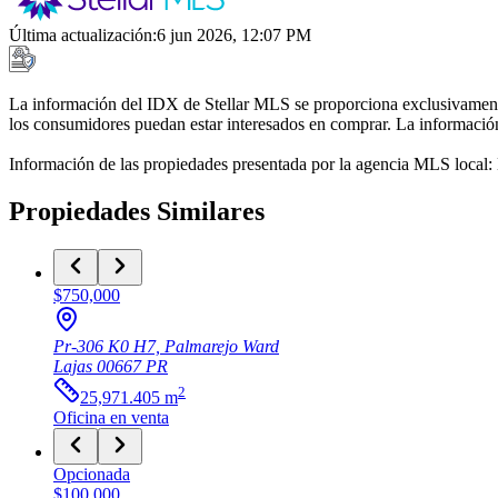
Última actualización
:
6 jun 2026, 12:07 PM
La información del IDX de Stellar MLS se proporciona exclusivamente 
los consumidores puedan estar interesados en comprar. La información 
Información de las propiedades presentada por la agencia MLS local
Propiedades Similares
$750,000
Pr-306 K0 H7, Palmarejo Ward
Lajas
00667
PR
2
25,971.405
m
Oficina
en venta
Opcionada
$100,000