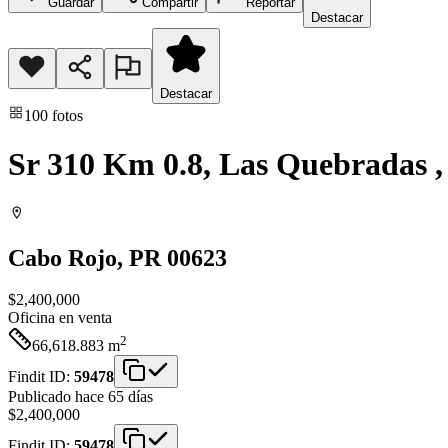
Guardar
Compartir
Reportar
Destacar
Destacar
100
fotos
Sr 310 Km 0.8, Las Quebradas ,
Cabo Rojo
, PR
00623
$2,400,000
Oficina
en venta
2
66,618.883
m
Findit ID:
59478
Publicado hace 65 días
$2,400,000
Findit ID:
59478