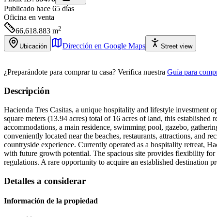
Publicado hace 65 días
Oficina
en venta
2
66,618.883
m
Dirección en Google Maps
Ubicación
Street view
¿Preparándote para comprar tu casa?
Verifica nuestra
Guía para compr
Descripción
Hacienda Tres Casitas, a unique hospitality and lifestyle investment 
square meters (13.94 acres) total of 16 acres of land, this established
accommodations, a main residence, swimming pool, gazebo, gathering a
conveniently located near the beaches, restaurants, attractions, and
countryside experience. Currently operated as a hospitality retreat, Ha
with future growth potential. The spacious site provides flexibility for
regulations. A rare opportunity to acquire an established destination p
Detalles a considerar
Información de la propiedad