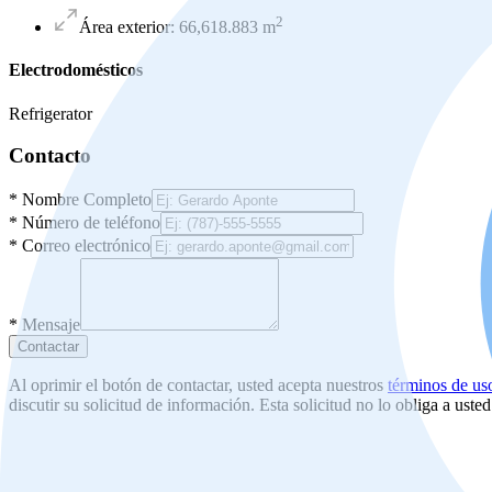
2
Área exterior
:
66,618.883
m
Electrodomésticos
Refrigerator
Contacto
*
Nombre Completo
*
Número de teléfono
*
Correo electrónico
*
Mensaje
Contactar
Al oprimir el botón de contactar, usted acepta nuestros
términos de us
discutir su solicitud de información. Esta solicitud no lo obliga a uste