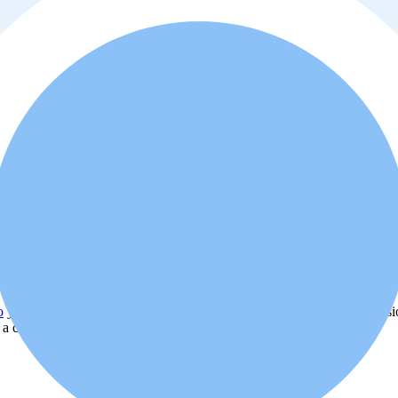
o
y
política de privacidad
. Además, usted está de acuerdo que el profes
d a comprar o alquilar la propiedad.