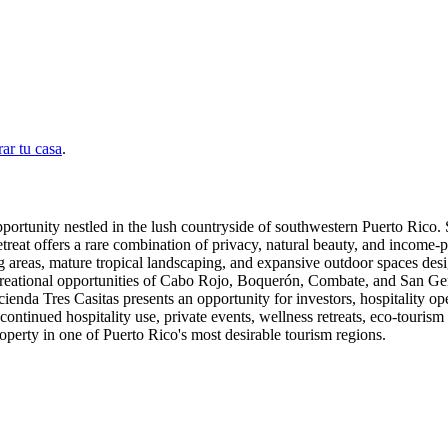
ar tu casa
.
opportunity nestled in the lush countryside of southwestern Puerto Rico.
 retreat offers a rare combination of privacy, natural beauty, and income-
reas, mature tropical landscaping, and expansive outdoor spaces desig
 recreational opportunities of Cabo Rojo, Boquerón, Combate, and San G
cienda Tres Casitas presents an opportunity for investors, hospitality op
 continued hospitality use, private events, wellness retreats, eco-touris
roperty in one of Puerto Rico's most desirable tourism regions.