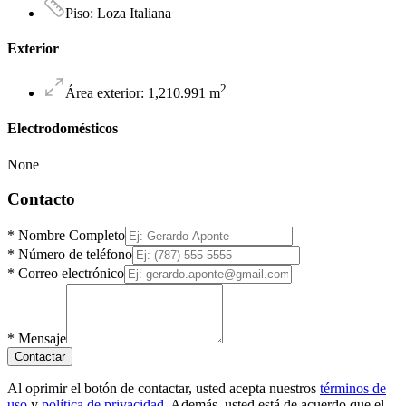
Piso
:
Loza Italiana
Exterior
2
Área exterior
:
1,210.991
m
Electrodomésticos
None
Contacto
*
Nombre Completo
*
Número de teléfono
*
Correo electrónico
*
Mensaje
Contactar
Al oprimir el botón de contactar, usted acepta nuestros
términos de
uso
y
política de privacidad
. Además, usted está de acuerdo que el