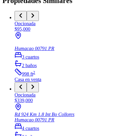
Propiedades Similares
Opcionada
$95,000
Humacao
00791
PR
3
cuartos
2
baños
2
998
ft
Casa
en venta
Opcionada
$339,000
Rd 924 Km 1.8 Int Bo Collores
Humacao
00791
PR
4
cuartos