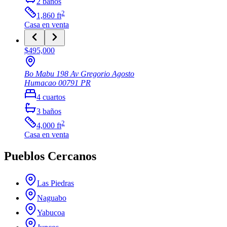
2
baños
2
1,860
ft
Casa
en venta
$495,000
Bo Mabu 198 Av Gregorio Agosto
Humacao
00791
PR
4
cuartos
3
baños
2
4,000
ft
Casa
en venta
Pueblos Cercanos
Las Piedras
Naguabo
Yabucoa