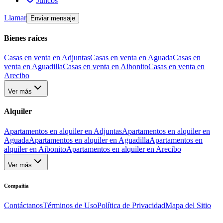
Juncos
Llamar
Enviar mensaje
Bienes raíces
Casas en venta en Adjuntas
Casas en venta en Aguada
Casas en
venta en Aguadilla
Casas en venta en Aibonito
Casas en venta en
Arecibo
Ver más
Alquiler
Apartamentos en alquiler en Adjuntas
Apartamentos en alquiler en
Aguada
Apartamentos en alquiler en Aguadilla
Apartamentos en
alquiler en Aibonito
Apartamentos en alquiler en Arecibo
Ver más
Compañía
Contáctanos
Términos de Uso
Política de Privacidad
Mapa del Sitio