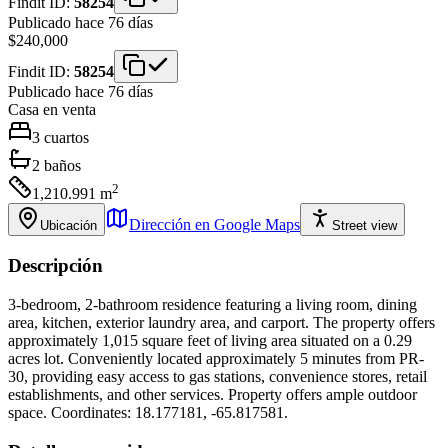
Findit ID:
58254
Publicado hace 76 días
$240,000
Findit ID:
58254
Publicado hace 76 días
Casa
en venta
3
cuartos
2
baños
2
1,210.991
m
Dirección en Google Maps
Ubicación
Street view
Descripción
3-bedroom, 2-bathroom residence featuring a living room, dining
area, kitchen, exterior laundry area, and carport. The property offers
approximately 1,015 square feet of living area situated on a 0.29
acres lot. Conveniently located approximately 5 minutes from PR-
30, providing easy access to gas stations, convenience stores, retail
establishments, and other services. Property offers ample outdoor
space. Coordinates: 18.177181, -65.817581.