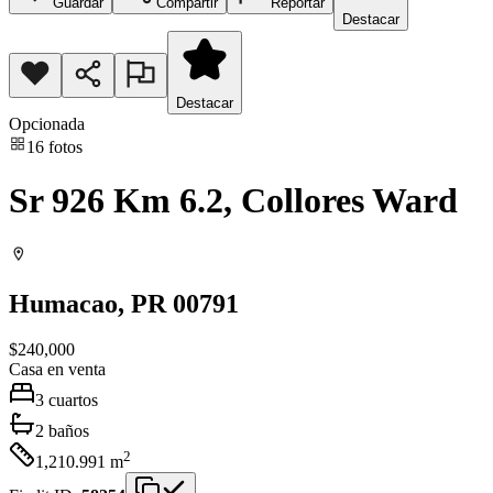
Guardar
Compartir
Reportar
Destacar
Destacar
Opcionada
16
fotos
Sr 926 Km 6.2, Collores Ward
Humacao
, PR
00791
$240,000
Casa
en venta
3
cuartos
2
baños
2
1,210.991
m